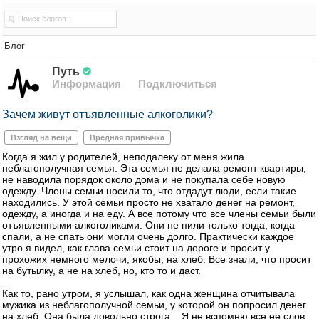
Блог
Путь
Информация
Подключиться
Зачем живут отъявленные алкоголики?
Взгляд на вещи
Вредная привычка
Когда я жил у родителей, неподалеку от меня жила
неблагополучная семья. Эта семья не делала ремонт квартиры,
не наводила порядок около дома и не покупала себе новую
одежду. Члены семьи носили то, что отдадут люди, если такие
находились. У этой семьи просто не хватало денег на ремонт,
одежду, а иногда и на еду. А все потому что все члены семьи были
отъявленными алкоголиками. Они не пили только тогда, когда
спали, а не спать они могли очень долго. Практически каждое
утро я видел, как глава семьи стоит на дороге и просит у
прохожих немного мелочи, якобы, на хлеб. Все знали, что просит
на бутылку, а не на хлеб, но, кто то и даст.
Как то, рано утром, я услышал, как одна женщина отчитывала
мужика из неблагополучной семьи, у которой он попросил денег
на хлеб. Она была довольно строга... Я не вспомню все ее слов,