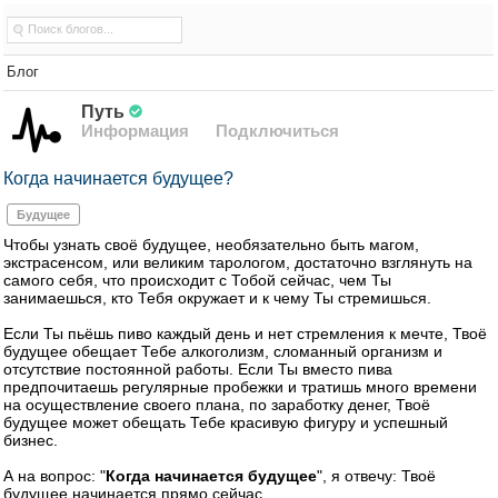
Блог
Путь
Информация
Подключиться
Когда начинается будущее?
Будущее
Чтобы узнать своё будущее, необязательно быть магом,
экстрасенсом, или великим тарологом, достаточно взглянуть на
самого себя, что происходит с Тобой сейчас, чем Ты
занимаешься, кто Тебя окружает и к чему Ты стремишься.
Если Ты пьёшь пиво каждый день и нет стремления к мечте, Твоё
будущее обещает Тебе алкоголизм, сломанный организм и
отсутствие постоянной работы. Если Ты вместо пива
предпочитаешь регулярные пробежки и тратишь много времени
на осуществление своего плана, по заработку денег, Твоё
будущее может обещать Тебе красивую фигуру и успешный
бизнес.
А на вопрос: "
Когда начинается будущее
", я отвечу: Твоё
будущее начинается прямо сейчас....