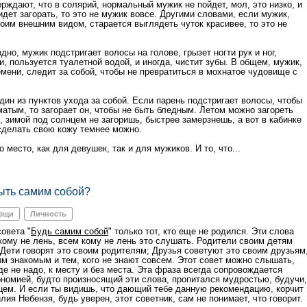
рждают, что в солярий, нормальный мужик не пойдет, мол, это низко, и
идет загорать, то это не мужик вовсе. Другими словами, если мужик,
воим внешним видом, старается выглядеть чуток красивее, то это не
дно, мужик подстригает волосы на голове, грызет ногти рук и ног,
, пользуется туалетной водой, и иногда, чистит зубы. В общем, мужик,
емени, следит за собой, чтобы не превратиться в мохнатое чудовище с
один из пунктов ухода за собой. Если парень подстригает волосы, чтобы
матым, то загорает он, чтобы не быть бледным. Летом можно загореть
, зимой под солнцем не загоришь, быстрее замерзнешь, а вот в кабинке
сделать свою кожу темнее можно.
о место, как для девушек, так и для мужиков. И то, что...
ыть самим собой?
вещи
Личность
овета "
Будь самим собой
" только тот, кто еще не родился. Эти слова
 кому не лень, всем кому не лень это слушать. Родители своим детям
; Дети говорят это своим родителям; Друзья советуют это своим друзьям
ым знакомым и тем, кого не знают совсем. Этот совет можно слышать,
где не надо, к месту и без места. Эта фраза всегда сопровождается
номией, будто произносящий эти слова, пропитался мудростью, будучи,
ем. И если ты видишь, что дающий тебе данную рекомендацию, корчит
лия Небензя, будь уверен, этот советник, сам не понимает, что говорит.