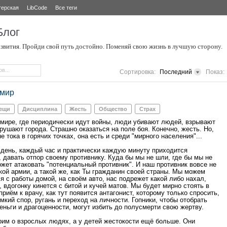
терская
LibCode
Все теги
Блог
звития. Пройди свой путь достойно. Поменяй свою жизнь в лучшую сторону.
Сортировка:
Последний
Показ:
 мир
вещи
Дисциплина
Жесть
Общество
Страх
мире, где периодически идут войны, люди убивают людей, взрывают
рушают города. Страшно оказаться на поле боя. Конечно, жесть. Но,
е тока в горячих точках, она есть и среди "мирного населения"...
день, каждый час и практически каждую минуту приходится
 давать отпор своему противнику. Куда бы мы не шли, где бы мы не
ожет атаковать "потенциальный противник". И наш противник вовсе не
кой армии, а такой же, как Ты гражданин своей страны. Мы можем
я с работы домой, на своём авто, нас подрежет какой либо нахал,
 вдогонку кинется с битой и кучей матов. Мы будет мирно стоять в
приём к врачу, как тут появится антагонист, которому только спросить,
мкий спор, ругань и переход на личности. Гопники, чтобы отобрать
еньги и драгоценности, могут избить до полусмерти свою жертву.
рим о взрослых людях, а у детей жестокости ещё больше. Они