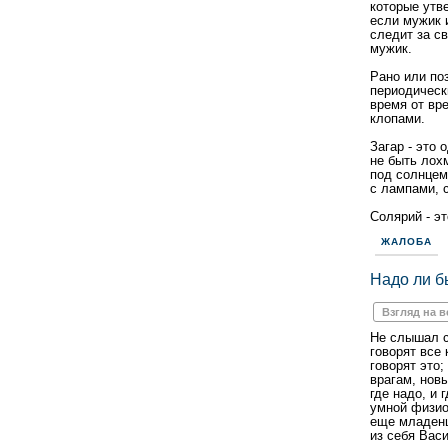
которые утве
если мужик 
следит за с
мужик.
Рано или поз
периодически
время от вр
клопами.
Загар - это 
не быть лох
под солнцем
с лампами, 
Солярий - эт
ЖАЛОБА
Надо ли б
Взгляд на 
Не слышал с
говорят все
говорят это
врагам, нов
где надо, и 
умной физио
еще младенц
из себя Васи