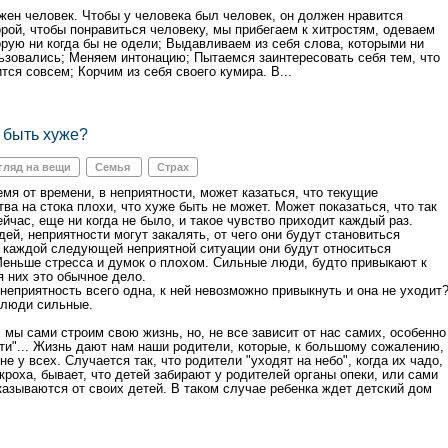
жен человек. Чтобы у человека был человек, он должен нравится
орой, чтобы понравиться человеку, мы прибегаем к хитростям, одеваем
орую ни когда бы не одели; Выдавливаем из себя слова, которыми ни
льзовались; Меняем интонацию; Пытаемся заинтересовать себя тем, что
тся совсем; Корчим из себя своего кумира. В...
 быть хуже?
гляд на вещи
Семья ‍‍‍
Страх
емя от времени, в неприятности, может казаться, что текущие
ва на стока плохи, что хуже быть не может. Может показаться, что так
ейчас, еще ни когда не было, и такое чувство приходит каждый раз.
ей, неприятности могут закалять, от чего они будут становиться
к каждой следующей неприятной ситуации они будут относиться
Меньше стресса и думок о плохом. Сильные люди, будто привыкают к
я них это обычное дело.
 неприятность всего одна, к ней невозможно привыкнуть и она не уходит
 люди сильные.
 мы сами строим свою жизнь, но, не все зависит от нас самих, особенно
ути"... Жизнь дают нам наши родители, которые, к большому сожалению,
не у всех. Случается так, что родители "уходят на небо", когда их чадо,
кроха, бывает, что детей забирают у родителей органы опеки, или сами
казываются от своих детей. В таком случае ребенка ждет детский дом