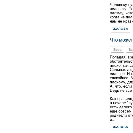
Человеку ну
человеку. П
одежду, кот
когда не по
нам не нрави
ЖАЛОБА
Что может
Вера
Вз
Попадая, вр
обстоятельст
плохо, как с
Сильных люд
сильнее. И 
спокойнее. 
плохому, дл
А, что, если
Ведь не все
Как правило,
в начале "п
есть далеко 
еще совсем 
родители от
и...
ЖАЛОБА