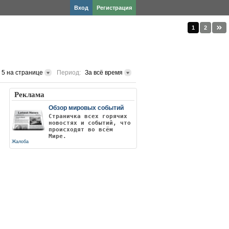
Вход
Регистрация
1
2
5 на странице
Период:
За всё время
Реклама
Обзор мировых событий
Страничка всех горячих
новостях и событий, что
происходят во всём
Мире.
Жалоба