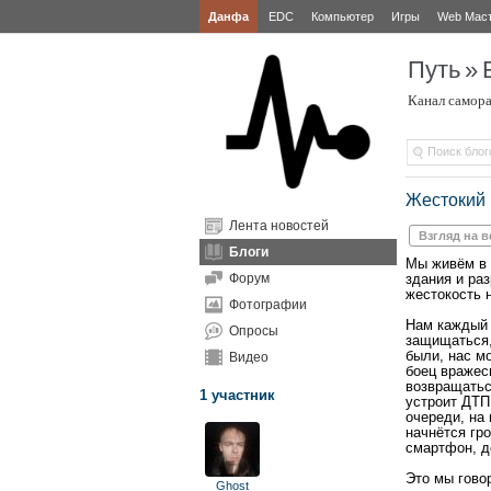
Данфа
EDC
Компьютер
Игры
Web Мас
Путь
»
Канал самора
Жестокий
Лента новостей
Взгляд на 
Блоги
Мы живём в 
Форум
здания и раз
жестокость н
Фотографии
Нам каждый 
Опросы
защищаться,
были, нас м
Видео
боец вражес
возвращатьс
1 участник
устроит ДТП,
очереди, на 
начнётся гро
смартфон, д
Это мы гово
Ghost