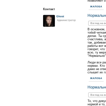
позволяют се
ЖАЛОБА
Контакт
Нормально
Ghost
Администратор
Взгляд на 
В основном, 
тобой четкая
делах. Ты с
счастлива, а
так, добивае
работы вот в
говорит, что
всю, ту мерз
"Нормально",
Люди все ра
нормах. Кто 
даже не отве
слышит их го
ЖАЛОБА
Нормально
Взгляд на 
То, что деву
нормой и то,