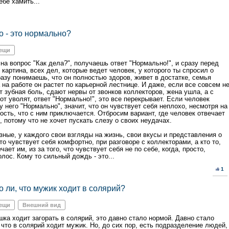
бе хамить...
 - это нормально?
вещи
на вопрос "Как дела?", получаешь ответ "Нормально!", и сразу перед
 картина, всех дел, которые ведет человек, у которого ты спросил о
разу понимаешь, что он полностью здоров, живет в достатке, семья
 на работе он растет по карьерной лестнице. И даже, если все совсем н
т зубная боль, сдают нервы от звонков коллекторов, жена ушла, а с
от уволят, ответ "Нормально!", это все перекрывает. Если человек
 у него "Нормально", значит, что он чувствует себя неплохо, несмотря на
ость, что с ним приключается. Отбросим вариант, где человек отвечает
 потому что не хочет пускать слезу о своих неудачах.
зные, у каждого свои взгляды на жизнь, свои вкусы и представления о
то чувствует себя комфортно, при разговоре с коллекторами, а кто то,
чает им, из за того, что чувствует себя не по себе, когда, просто,
лос. Кому то сильный дождь - это...
1
 ли, что мужик ходит в солярий?
вещи
Внешний вид
шка ходит загорать в солярий, это давно стало нормой. Давно стало
 что в солярий ходит мужик. Но, до сих пор, есть подразделение людей,