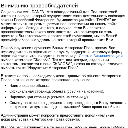
Вниманию правообладателей
Социальная сеть DANFA - это общедоступный для Пользователей
интернет ресурс, который осуществляет свою деятельность соблюдая
законы Российской Федерации. Администрация сайта "DANFA" не
может отвечать за размещаемую пользователями на нашем сайте
информацию. Исходя из этого, в случае, если Вы являетесь
правообладателем какого-либо контента, что размещен на этом
проекте и Вы категорически против этой публикации, мы по Вашей
просьбе|требованию удалим контент, который принадлежит Вам.
При обнаружении нарушения Ваших Авторских Прав, просим Вас
незамедлительно обратиться в службу поддержки, используя форму
обратной связи, что находится на странице:
Связь с Администрацией
,
выбрав категорию "Жалоба". Так же, под каждым, отдельным
контентом, находится кнопка "ЖАЛОБА", нажав на которую, следует
выбрать пункт "Нарушение Авторских Прав".
В тексте жалобы необходимо указать данные об объекте Авторского
Права в отношение которого произошло нарушение:
Наименование объекта.
Официальная страница объекта (ссылка на источник).
Нарушающая страница (ссылка на страницу).
Ссылку на скриншот документа подтверждающего Вашу личность
и скриншот документа подтверждающий Ваше право на объект.
Администрация может попросить предоставить дополнительные
доказательства на Авторские Права объекта.
Жалоба рассматривается в течении трех рабочих дней, кроме субботы