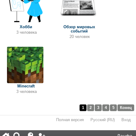
Хобби
Обзор мировых
событий
3 человека
20 человек
Minecraft
3 человека
1
2
3
4
5
Конец
Полная версия
·
Русский (RU)
·
Вход
·