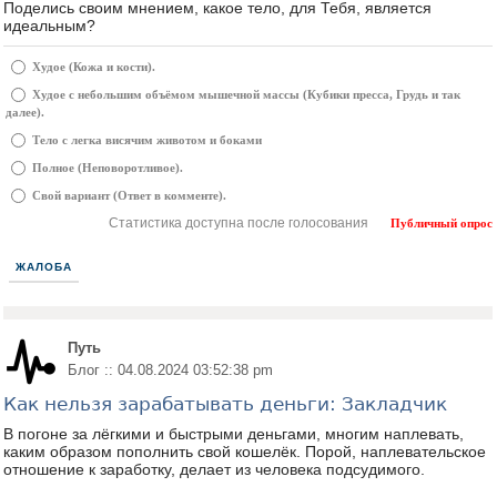
Поделись своим мнением, какое тело, для Тебя, является
идеальным?
Худое (Кожа и кости).
Худое с небольшим объёмом мышечной массы (Кубики пресса, Грудь и так
далее).
Тело с легка висячим животом и боками
Полное (Неповоротливое).
Свой вариант (Ответ в комменте).
Статистика доступна после голосования
Публичный опрос
ЖАЛОБА
Путь
Блог :: 04.08.2024 03:52:38 pm
Как нельзя зарабатывать деньги: Закладчик
В погоне за лёгкими и быстрыми деньгами, многим наплевать,
каким образом пополнить свой кошелёк. Порой, наплевательское
отношение к заработку, делает из человека подсудимого.