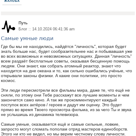
ЖАЛОБА
Путь
Блог :: 14.10.2024 06:41:36 am
Самые умные люди
Где бы мы не находились, найдётся "личность", которая будет
знать больше нас, будет сообразительнее нас и побывавшая уже
во всех возможных и невозможных ситуациях. Данная "личность"
всем раздаёт бесплатные советы, оказывая бесценную помощь
людям. Они знают, как собрать атомный реактор, знают что
находится на дне океана и то, как сильно ошибались учёные, что
открывали законы физики. А какие они политики, это просто
космос.
Эти люди пересмотрели все фильмы мира, даже те, что ещё не
сняли, по этому они Тебе расскажут все лучшие моменты и чем
закончится само кино. А так же прокомментируют каждый
поступок всех актёров / героев и дадут им оценку. Это будет
прямо во время Твоего просмотра фильма, из за чего Ты и звука
не услышишь из динамика телевизора.
Самые умные, оказывается ещё и самые сильные, ловкие,
запросто могут сломать пополам отряд мастеров единоборств.
Этого ни кто не видел, но мы верим честному слову личности.