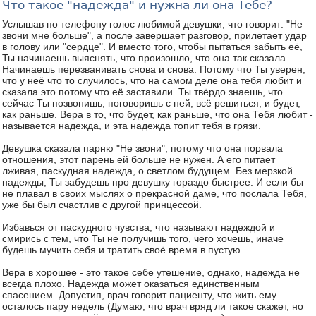
Что такое "надежда" и нужна ли она Тебе?
Услышав по телефону голос любимой девушки, что говорит: "Не
звони мне больше", а после завершает разговор, прилетает удар
в голову или "сердце". И вместо того, чтобы пытаться забыть её,
Ты начинаешь выяснять, что произошло, что она так сказала.
Начинаешь перезванивать снова и снова. Потому что Ты уверен,
что у неё что то случилось, что на самом деле она тебя любит и
сказала это потому что её заставили. Ты твёрдо знаешь, что
сейчас Ты позвонишь, поговоришь с ней, всё решиться, и будет,
как раньше. Вера в то, что будет, как раньше, что она Тебя любит -
называется надежда, и эта надежда топит тебя в грязи.
Девушка сказала парню "Не звони", потому что она порвала
отношения, этот парень ей больше не нужен. А его питает
лживая, паскудная надежда, о светлом будущем. Без мерзкой
надежды, Ты забудешь про девушку гораздо быстрее. И если бы
не плавал в своих мыслях о прекрасной даме, что послала Тебя,
уже бы был счастлив с другой принцессой.
Избавься от паскудного чувства, что называют надеждой и
смирись с тем, что Ты не получишь того, чего хочешь, иначе
будешь мучить себя и тратить своё время в пустую.
Вера в хорошее - это такое себе утешение, однако, надежда не
всегда плохо. Надежда может оказаться единственным
спасением. Допустип, врач говорит пациенту, что жить ему
осталось пару недель (Думаю, что врач вряд ли такое скажет, но