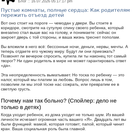
Блог :: 16.07.2026 05:17:17 pm
Пустые комнаты, полные сердца: Как родителям
пережить отъезд детей
Вот оно стоит на пороге — чемодан у двери. Вы стоите в
коридоре, смотрите на сутулую спину своего ребенка, который
внезапно стал выше вас на голову, и понимаете: сейчас он
закроет дверь с той стороны, и ваша жизнь треснет пополам.
Вы вложили в него всё: бессонные ночи, деньги, нервы, мечты. А
теперь отдаете его чужому миру. Будут ли они приезжать?
Позвонят ли вечером спросить, купила ли ты наконец тот самый
творог? Ни один родитель в мире не может гарантировать ответ
«да».
Эта неопределенность выматывает. Но тоска по ребенку — это
налог, который мы платим за любовь. Вопрос лишь в том,
позволим ли мы этой тоске нас сожрать, или превратим ее в
светлую грусть.
Почему нам так больно? (Спойлер: дело не
только в детях)
Когда уходит ребенок, из дома уходит не только шум. Из вашей
личности исчезает огромная часть вашего «Я». Двадцать лет вы
были функцией: мамой, которая готовит; папой, который чинит
кран. Ваша социальная роль была главной.