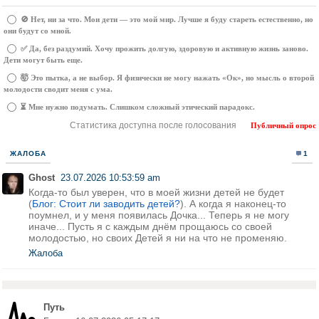
🚫 Нет, ни за что. Мои дети — это мой мир. Лучше я буду стареть естественно, но
они будут со мной.
✅ Да, без раздумий. Хочу прожить долгую, здоровую и активную жизнь заново.
Дети могут быть еще.
🤯 Это пытка, а не выбор. Я физически не могу нажать «Ок», но мысль о второй
молодости сводит меня с ума.
⏳ Мне нужно подумать. Слишком сложный этический парадокс.
Статистика доступна после голосования
Публичный опрос
ЖАЛОБА
1
Ghost
23.07.2026 10:53:59 am
Когда-то был уверен, что в моей жизни детей не будет
(
Блог: Стоит ли заводить детей?
). А когда я наконец-то
поумнел, и у меня появилась Дочка... Теперь я не могу
иначе... Пусть я с каждым днём прощаюсь со своей
молодостью, но своих Детей я ни на что не променяю.
Жалоба
Путь