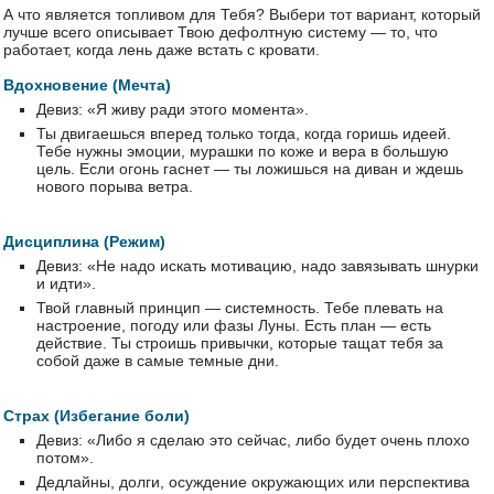
А что является топливом для Тебя? Выбери тот вариант, который
лучше всего описывает Твою дефолтную систему — то, что
работает, когда лень даже встать с кровати.
Вдохновение (Мечта)
Девиз: «Я живу ради этого момента».
Ты двигаешься вперед только тогда, когда горишь идеей.
Тебе нужны эмоции, мурашки по коже и вера в большую
цель. Если огонь гаснет — ты ложишься на диван и ждешь
нового порыва ветра.
Дисциплина (Режим)
Девиз: «Не надо искать мотивацию, надо завязывать шнурки
и идти».
Твой главный принцип — системность. Тебе плевать на
настроение, погоду или фазы Луны. Есть план — есть
действие. Ты строишь привычки, которые тащат тебя за
собой даже в самые темные дни.
Страх (Избегание боли)
Девиз: «Либо я сделаю это сейчас, либо будет очень плохо
потом».
Дедлайны, долги, осуждение окружающих или перспектива