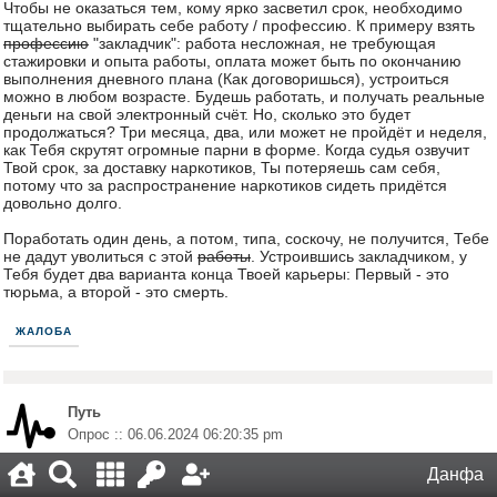
Чтобы не оказаться тем, кому ярко засветил срок, необходимо
тщательно выбирать себе работу / профессию. К примеру взять
профессию
"закладчик": работа несложная, не требующая
стажировки и опыта работы, оплата может быть по окончанию
выполнения дневного плана (Как договоришься), устроиться
можно в любом возрасте. Будешь работать, и получать реальные
деньги на свой электронный счёт. Но, сколько это будет
продолжаться? Три месяца, два, или может не пройдёт и неделя,
как Тебя скрутят огромные парни в форме. Когда судья озвучит
Твой срок, за доставку наркотиков, Ты потеряешь сам себя,
потому что за распространение наркотиков сидеть придётся
довольно долго.
Поработать один день, а потом, типа, соскочу, не получится, Тебе
не дадут уволиться с этой
работы
. Устроившись закладчиком, у
Тебя будет два варианта конца Твоей карьеры: Первый - это
тюрьма, а второй - это смерть.
ЖАЛОБА
Путь
Опрос :: 06.06.2024 06:20:35 pm
Что мотивирует Тебя вести здоровый образ
Данфа
жизни?