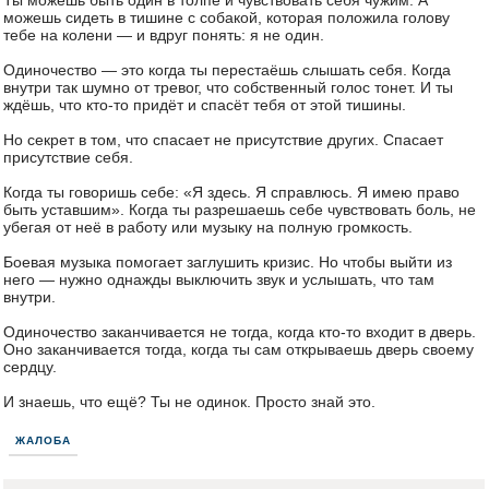
Ты можешь быть один в толпе и чувствовать себя чужим. А
можешь сидеть в тишине с собакой, которая положила голову
тебе на колени — и вдруг понять: я не один.
Одиночество — это когда ты перестаёшь слышать себя. Когда
внутри так шумно от тревог, что собственный голос тонет. И ты
ждёшь, что кто-то придёт и спасёт тебя от этой тишины.
Но секрет в том, что спасает не присутствие других. Спасает
присутствие себя.
Когда ты говоришь себе: «Я здесь. Я справлюсь. Я имею право
быть уставшим». Когда ты разрешаешь себе чувствовать боль, не
убегая от неё в работу или музыку на полную громкость.
Боевая музыка помогает заглушить кризис. Но чтобы выйти из
него — нужно однажды выключить звук и услышать, что там
внутри.
Одиночество заканчивается не тогда, когда кто-то входит в дверь.
Оно заканчивается тогда, когда ты сам открываешь дверь своему
сердцу.
И знаешь, что ещё? Ты не одинок. Просто знай это.
ЖАЛОБА