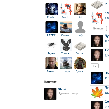
3:3
Ка
Preda
...
Sea L
...
Ari
7:1
Планшет
LAZER
Споко
...
cefp
Лу
11:
TV
Муха
Ушаст
...
Вестн
...
6:4
TV
Антох
...
Шторм
Вулка
...
По
12:
Контакт
Лу
Ghost
5:5
Администратор
См
7:0