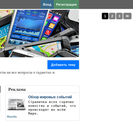
Вход
Регистрация
1
2
3
Добавить тему
еты на все вопросы о гаджетах и
Реклама
Обзор мировых событий
Страничка всех горячих
новостях и событий, что
происходят во всём
Мире.
Жалоба