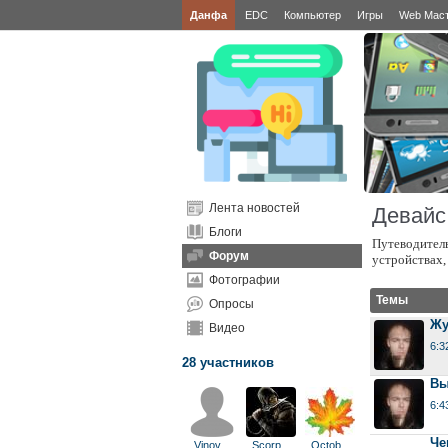
Данфа
EDC
Компьютер
Игры
Web Мас
Лента новостей
Девайс
Блоги
Путеводитель
Форум
устройствах,
Фотографии
Темы
Опросы
Жу
Видео
6:3
28 участников
Вы
6:4
Че
Vinov
...
Scorp
...
Octob
...