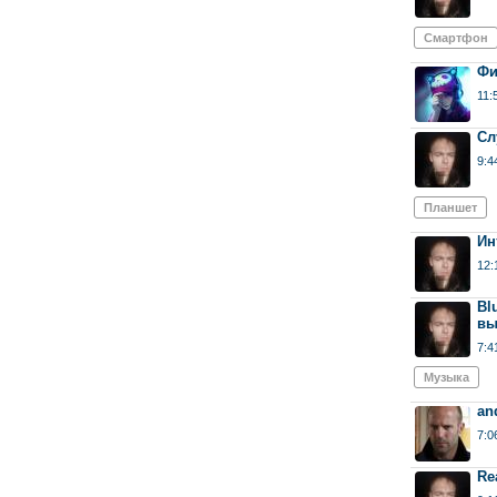
Смартфон
Фи
11:
Сл
9:4
Планшет
Ин
12:
Bl
вы
7:4
Музыка
an
7:0
Re