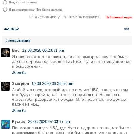
Нет, это не смешно.
Я не смотрю шоу Что было дальше.
Статистика доступна после голосования
Публичный опрос
ЖАЛОБА
5
5 комментариев
Bird
12.08.2020 06:23:31 pm
Я наверно отстал от жизни, но я не смотрел шоу Что было
дальше, кроме обрывков в ТикТоке. Ну, и я против унижения
и оскорблений.
Жалоба
Scorpion
19.08.2020 06:36:54 am
Любой человек, который идет в студию ЧБД, знает, что там
его будут сверлить, так, что все нормально. Не хочешь,
чтобы тебя разорвали, не ходи. Мне нравится, что делают
парни из ЧБД.
Жалоба
Рустам
20.08.2020 07:03:17 am
Посмотрел выпуск ЧБД, где Нурлан дергает гостя, чтобы тот
рассказывал быстрее свою, якобы, никчемную историю, а