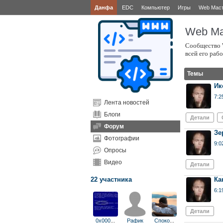
Данфа
EDC
Компьютер
Игры
Web Мас
Web Ма
Сообщество W
всей его раб
Темы
Ик
7:2
Лента новостей
Блоги
Детали
Форум
Зе
Фотографии
9:0
Опросы
Видео
Детали
22 участника
Ка
6:1
Детали
0x000
...
Рафик
Споко
...