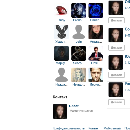
Об
4:5
Ruby
Preda
...
Синяя
...
Детали
Со
9:4
Ушаст
...
cefp
Андже
...
Детали
Юз
1:4
Марку
...
Scorp
...
Offic
...
Детали
Ух
Нажда
...
Немцо
...
Леони
...
1:3
Контакт
Детали
Ghost
Администратор
Конфиденциальность
Контакт
Мобильный
Пра