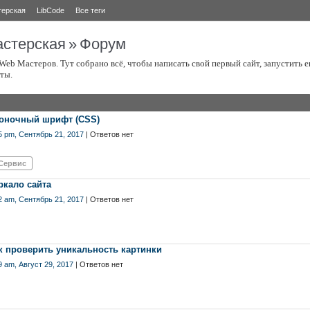
терская
LibCode
Все теги
стерская
»
Форум
eb Мастеров. Тут собрано всё, чтобы написать свой первый сайт, запустить е
оты.
оночный шрифт (CSS)
5 pm, Сентябрь 21, 2017
| Ответов нет
Сервис
ркало сайта
2 am, Сентябрь 21, 2017
| Ответов нет
к проверить уникальность картинки
9 am, Август 29, 2017
| Ответов нет