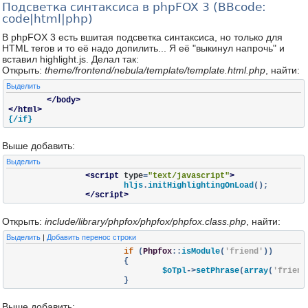
Подсветка синтаксиса в phpFOX 3 (BBcode:
code|html|php)
В phpFOX 3 есть вшитая подсветка синтаксиса, но только для
HTML тегов и то её надо допилить... Я её "выкинул напрочь" и
вставил highlight.js. Делал так:
Открыть:
theme/frontend/nebula/template/template.html.php
, найти:
Выделить
</body>
</html>
{/if}
Выше добавить:
Выделить
<script
type
=
"text/javascript"
>
			hljs
.
initHighlightingOnLoad
();
</script>
Открыть:
include/library/phpfox/phpfox/phpfox.class.php
, найти:
Выделить
|
Добавить перенос строки
if
(
Phpfox
::
isModule
(
'friend'
))
{
				$oTpl
->
setPhrase
(
array
(
'friend
}
Выше добавить: