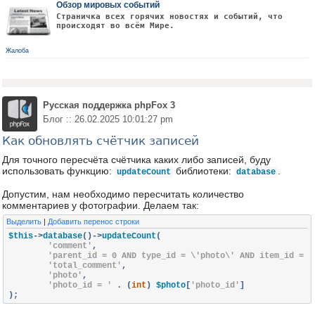
Обзор мировых событий
Страничка всех горячих новостях и событий, что
происходят во всём Мире.
Жалоба
Русская поддержка phpFox 3
Блог :: 26.02.2025 10:01:27 pm
Как обновлять счётчик записей
Для точного пересчёта счётчика каких либо записей, буду
использовать функцию:
библиотеки:
.
updateCount
database
Допустим, нам необходимо пересчитать количество
комментариев у фотографии. Делаем так:
Выделить
|
Добавить перенос строки
$this
->
database
()->
updateCount
(
'comment'
,
'parent_id = 0 AND type_id = \'photo\' AND item_id = '
'total_comment'
,
'photo'
,
'photo_id = '
.
(
int
)
 $photo
[
'photo_id'
]
);