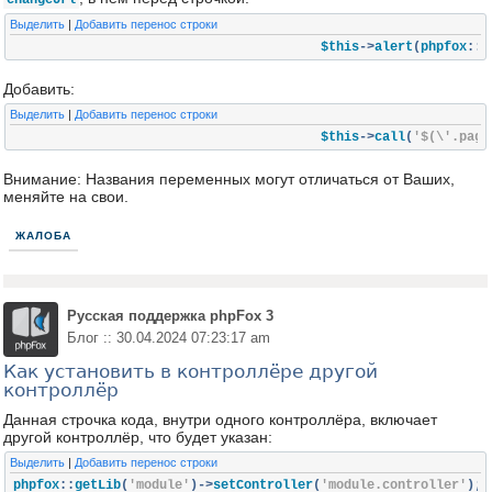
changeUrl
Выделить
|
Добавить перенос строки
					$this
->
alert
(
phpfox
::
g
Добавить:
Выделить
|
Добавить перенос строки
					$this
->
call
(
'$(\'.page
Внимание: Названия переменных могут отличаться от Ваших,
меняйте на свои.
ЖАЛОБА
Русская поддержка phpFox 3
Блог :: 30.04.2024 07:23:17 am
Как установить в контроллёре другой
контроллёр
Данная строчка кода, внутри одного контроллёра, включает
другой контроллёр, что будет указан:
Выделить
|
Добавить перенос строки
phpfox
::
getLib
(
'module'
)->
setController
(
'module.controller'
);