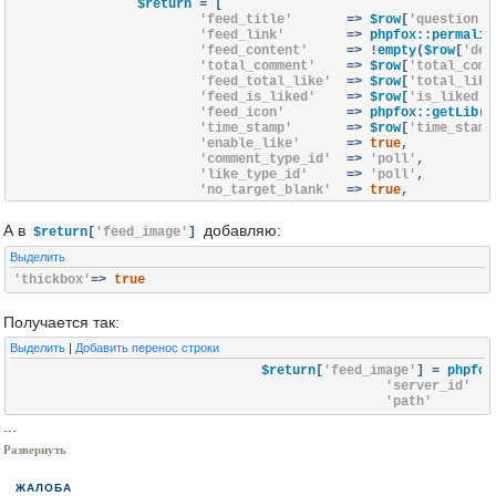
		$return 
=
[
'feed_title'
=>
 $row
[
'question'
]
'feed_link'
=>
 phpfox
::
permalin
'feed_content'
=>
!
empty
(
$row
[
'des
'total_comment'
=>
 $row
[
'total_comm
'feed_total_like'
=>
 $row
[
'total_like
'feed_is_liked'
=>
 $row
[
'is_liked'
]
'feed_icon'
=>
 phpfox
::
getLib
(
'
'time_stamp'
=>
 $row
[
'time_stamp
'enable_like'
=>
true
,
'comment_type_id'
=>
'poll'
,
'like_type_id'
=>
'poll'
,
'no_target_blank'
=>
true
,
'feed_custom_html'
=>
 $tpl
->
getTemplat
];
А в
добавляю:
$return
[
'feed_image'
]
Выделить
'thickbox'
=>
true
Получается так:
Выделить
|
Добавить перенос строки
				$return
[
'feed_image'
]
=
 phpfox
'server_id'
=
'path'
...
Развернуть
ЖАЛОБА