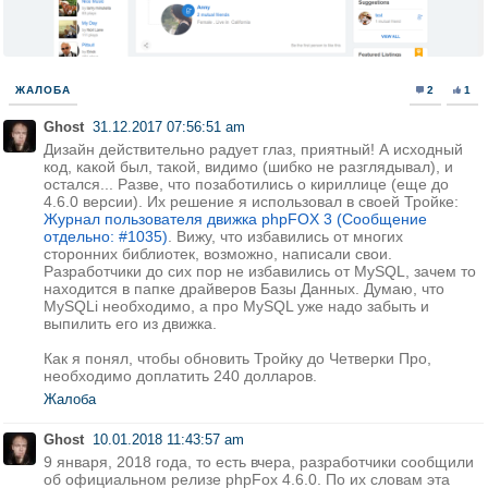
ЖАЛОБА
2
1
Ghost
31.12.2017 07:56:51 am
Дизайн действительно радует глаз, приятный! А исходный
код, какой был, такой, видимо (шибко не разглядывал), и
остался... Разве, что позаботились о кириллице (еще до
4.6.0 версии). Их решение я использовал в своей Тройке:
Журнал пользователя движка phpFOX 3 (Сообщение
отдельно: #1035)
. Вижу, что избавились от многих
сторонних библиотек, возможно, написали свои.
Разработчики до сих пор не избавились от MySQL, зачем то
находится в папке драйверов Базы Данных. Думаю, что
MySQLi необходимо, а про MySQL уже надо забыть и
выпилить его из движка.
Как я понял, чтобы обновить Тройку до Четверки Про,
необходимо доплатить 240 долларов.
Жалоба
Ghost
10.01.2018 11:43:57 am
9 января, 2018 года, то есть вчера, разработчики сообщили
об официальном релизе phpFox 4.6.0. По их словам эта