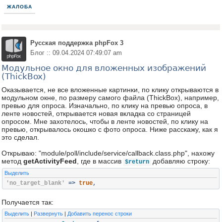
ЖАЛОБА
Русская поддержка phpFox 3
Блог :: 09.04.2024 07:49:07 am
Модульное окно для вложенных изображений
(ThickBox)
Оказывается, не все вложенные картинки, по клику открываются в
модульном окне, по размеру самого файла (ThickBox), например,
превью для опроса. Изначально, по клику на превью опроса, в
ленте новостей, открывается новая вкладка со страницей
опросом. Мне захотелось, чтобы в ленте новостей, по клику на
превью, открывалось окошко с фото опроса. Ниже расскажу, как я
это сделал.
Открываю: "module/poll/include/service/callback.class.php", нахожу
метод
getActivityFeed
, где в массив
добавляю строку:
$return
Выделить
'no_target_blank'
=>
true
,
Получается так:
Выделить
|
Развернуть
|
Добавить перенос строки