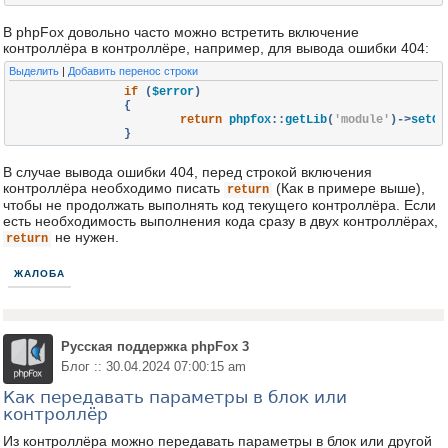
В phpFox довольно часто можно встретить включение
контроллёра в контроллёре, например, для вывода ошибки 404:
Выделить
|
Добавить перенос строки
if
(
$error
)
{
return
 phpfox
::
getLib
(
'module'
)->
setCo
}
В случае вывода ошибки 404, перед строкой включения
контроллёра необходимо писать
(Как в примере выше),
return
чтобы не продолжать выполнять код текущего контроллёра. Если
есть необходимость выполнения кода сразу в двух контроллёрах,
не нужен.
return
ЖАЛОБА
Русская поддержка phpFox 3
Блог :: 30.04.2024 07:00:15 am
Как передавать параметры в блок или
контроллёр
Из контроллёра можно передавать параметры в блок или другой