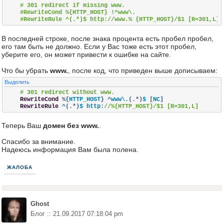
# 301 redirect if missing www.
#RewriteCond %{HTTP_HOST} !^www\.
#RewriteRule ^(.*)$ http://www.% {HTTP_HOST}/$1 [R=301,L] 
В последней строке, после знака процента есть пробел пробел,
его там быть не должно. Если у Вас тоже есть этот пробел,
уберите его, он может привести к ошибке на сайте.
Что бы убрать
www.
, после код, что приведен выше дописываем:
Выделить
# 301 redirect without www.
RewriteCond
%{
HTTP_HOST
}
^
www\.
(.*)
$ 
[
NC
]
RewriteRule
^(.*)
$ http
:
//%{HTTP_HOST}/$1 [R=301,L] 
Теперь Ваш
домен без www.
.
Спасибо за внимание.
Надеюсь информация Вам была полена.
ЖАЛОБА
Ghost
Блог :: 21.09.2017 07:18:04 pm