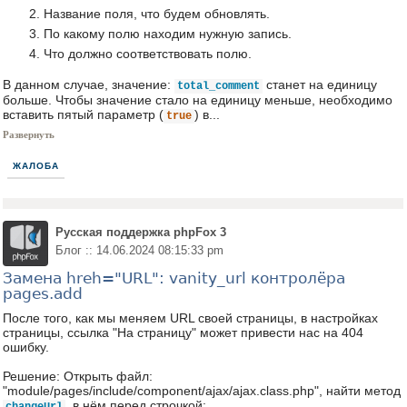
Название поля, что будем обновлять.
По какому полю находим нужную запись.
Что должно соответствовать полю.
В данном случае, значение:
станет на единицу
total_comment
больше. Чтобы значение стало на единицу меньше, необходимо
вставить пятый параметр (
) в...
true
Развернуть
ЖАЛОБА
Русская поддержка phpFox 3
Блог :: 14.06.2024 08:15:33 pm
Замена hreh="URL": vanity_url контролёра
pages.add
После того, как мы меняем URL своей страницы, в настройках
страницы, ссылка "На страницу" может привести нас на 404
ошибку.
Решение: Открыть файл:
"module/pages/include/component/ajax/ajax.class.php", найти метод
, в нём перед строчкой: