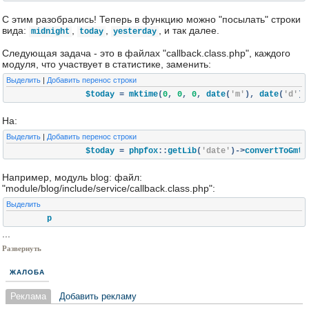
С этим разобрались! Теперь в функцию можно "посылать" строки
вида:
,
,
, и так далее.
midnight
today
yesterday
Следующая задача - это в файлах "callback.class.php", каждого
модуля, что участвует в статистике, заменить:
Выделить
|
Добавить перенос строки
		$today 
=
 mktime
(
0
,
0
,
0
,
 date
(
'm'
),
 date
(
'd'
),
На:
Выделить
|
Добавить перенос строки
		$today 
=
 phpfox
::
getLib
(
'date'
)->
convertToGmt
(
Например, модуль blog: файл:
"module/blog/include/service/callback.class.php":
Выделить
	p
...
Развернуть
ЖАЛОБА
Реклама
Добавить рекламу