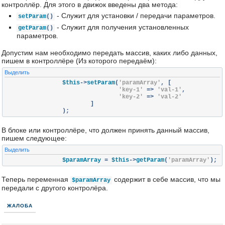
контроллёр. Для этого в движок введены два метода:
- Служит для установки / передачи параметров.
setParam
()
- Служит для получения установленных
getParam
()
параметров.
Допустим нам необходимо передать массив, каких либо данных,
пишем в контроллёре (Из которого передаём):
Выделить
		$this
->
setParam
(
'paramArray'
,
[
'key-1'
=>
'val-1'
,
'key-2'
=>
'val-2'
]
);
В блоке или контроллёре, что должен принять данный массив,
пишем следующее:
Выделить
		$paramArray 
=
 $this
->
getParam
(
'paramArray'
);
Теперь переменная
содержит в себе массив, что мы
$paramArray
передали с другого контролёра.
ЖАЛОБА