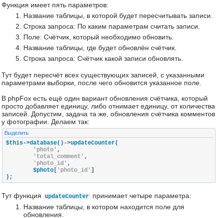
Функция имеет пять параметров:
Название таблицы, в которой будет пересчитывать записи.
Строка запроса: По каким параметрам считать записи.
Поле: Счётчик, который необходимо обновить.
Название таблицы, где будет обновлён счётчик.
Строка запроса: Счётчик какой записи обновлять.
Тут будет пересчёт всех существующих записей, с указанными
параметрами выборки, после чего обновится указанное поле.
В phpFox есть ещё один вариант обновления счётчика, который
просто добавляет единицу, либо отнимает единицу, от количества
записей. Допустим, задача та же, обновления счётчика комментов
у фотографии. Делаем так:
Выделить
$this
->
database
()->
updateCounter
(
'photo'
,
'total_comment'
,
'photo_id'
,
	$photo
[
'photo_id'
]
);
Тут функция
принимает четыре параметра:
updateCounter
Название таблицы, в котором находится поле для
обновления.