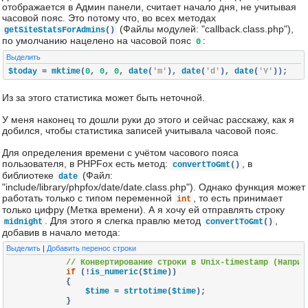
отображается в Админ панели, считает начало дня, не учитывая
часовой пояс. Это потому что, во всех методах
(Файлы модулей: "callback.class.php"),
getSiteStatsForAdmins
()
по умолчанию нацелено на часовой пояс
:
0
Выделить
$today 
=
 mktime
(
0
,
0
,
0
,
 date
(
'm'
),
 date
(
'd'
),
 date
(
'Y'
));
Из за этого статистика может быть неточной.
У меня наконец то дошли руки до этого и сейчас расскажу, как я
добился, чтобы статистика записей учитывала часовой пояс.
Для определения времени с учётом часового пояса
пользователя, в PHPFox есть метод:
, в
convertToGmt
()
библиотеке
(Файл:
date
"include/library/phpfox/date/date.class.php"). Однако функция может
работать только с типом переменной
, то есть принимает
int
только цифру (Метка времени). А я хочу ей отправлять строку
. Для этого я слегка правлю метод
,
midnight
convertToGmt
()
добавив в начало метода:
Выделить
|
Добавить перенос строки
// Конвертирование строки в Unix-timestamp (Наприм
if
(!
is_numeric
(
$time
))
{
	        $time 
=
 strtotime
(
$time
);
}