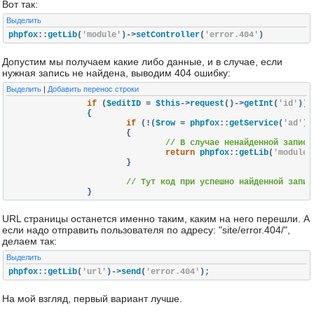
Вот так:
Выделить
phpfox
::
getLib
(
'module'
)->
setController
(
'error.404'
)
Допустим мы получаем какие либо данные, и в случае, если
нужная запись не найдена, выводим 404 ошибку:
Выделить
|
Добавить перенос строки
if
(
$editID 
=
 $this
->
request
()->
getInt
(
'id'
))
{
if
(!(
$row 
=
 phpfox
::
getService
(
'ad'
)-
{
// В случае ненайденной записи
return
 phpfox
::
getLib
(
'module'
}
// Тут код при успешно найденной запис
}
URL страницы останется именно таким, каким на него перешли. А
если надо отправить пользователя по адресу: "site/error.404/",
делаем так:
Выделить
phpfox
::
getLib
(
'url'
)->
send
(
'error.404'
);
На мой взгляд, первый вариант лучше.