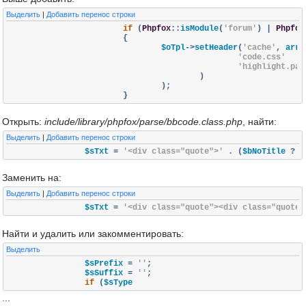
Выделить
|
Добавить перенос строки
if
(
Phpfox
::
isModule
(
'forum'
)
|
Phpfox
{
				$oTpl
->
setHeader
(
'cache'
,
 arra
'code.css'
'highlight.pac
)
);
}
Открыть:
include/library/phpfox/parse/bbcode.class.php
, найти:
Выделить
|
Добавить перенос строки
		$sTxt 
=
'<div class="quote">'
.
(
$bNoTitle 
?
'
Заменить на:
Выделить
|
Добавить перенос строки
		$sTxt 
=
'<div class="quote"><div class="quote_
Найти и удалить или закомментировать:
Выделить
		$sPrefix 
=
''
;
		$sSuffix 
=
''
;
if
(
$sType
...