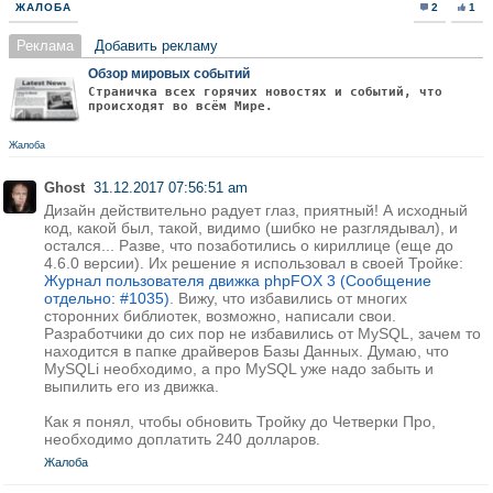
ЖАЛОБА
2
1
Реклама
Добавить рекламу
Обзор мировых событий
Страничка всех горячих новостях и событий, что
происходят во всём Мире.
Жалоба
Ghost
31.12.2017 07:56:51 am
Дизайн действительно радует глаз, приятный! А исходный
код, какой был, такой, видимо (шибко не разглядывал), и
остался... Разве, что позаботились о кириллице (еще до
4.6.0 версии). Их решение я использовал в своей Тройке:
Журнал пользователя движка phpFOX 3 (Сообщение
отдельно: #1035)
. Вижу, что избавились от многих
сторонних библиотек, возможно, написали свои.
Разработчики до сих пор не избавились от MySQL, зачем то
находится в папке драйверов Базы Данных. Думаю, что
MySQLi необходимо, а про MySQL уже надо забыть и
выпилить его из движка.
Как я понял, чтобы обновить Тройку до Четверки Про,
необходимо доплатить 240 долларов.
Жалоба