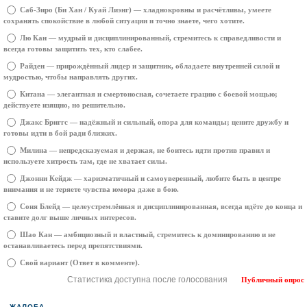
Саб‑Зиро (Би Хан / Куай Лиэнг) — хладнокровны и расчётливы, умеете
сохранять спокойствие в любой ситуации и точно знаете, чего хотите.
Лю Кан — мудрый и дисциплинированный, стремитесь к справедливости и
всегда готовы защитить тех, кто слабее.
Райден — прирождённый лидер и защитник, обладаете внутренней силой и
мудростью, чтобы направлять других.
Китана — элегантная и смертоносная, сочетаете грацию с боевой мощью;
действуете изящно, но решительно.
Джакс Бриггс — надёжный и сильный, опора для команды; цените дружбу и
готовы идти в бой ради близких.
Милина — непредсказуемая и дерзкая, не боитесь идти против правил и
используете хитрость там, где не хватает силы.
Джонни Кейдж — харизматичный и самоуверенный, любите быть в центре
внимания и не теряете чувства юмора даже в бою.
Соня Блейд — целеустремлённая и дисциплинированная, всегда идёте до конца и
ставите долг выше личных интересов.
Шао Кан — амбициозный и властный, стремитесь к доминированию и не
останавливаетесь перед препятствиями.
Свой вариант (Ответ в комменте).
Статистика доступна после голосования
Публичный опрос
ЖАЛОБА