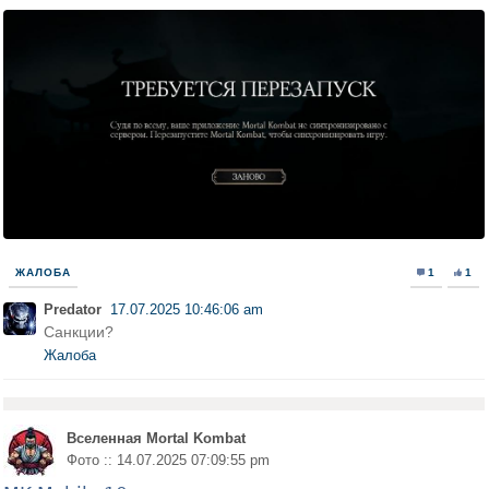
ЖАЛОБА
1
1
Predator
17.07.2025 10:46:06 am
Санкции?
Жалоба
Вселенная Mortal Kombat
Фото :: 14.07.2025 07:09:55 pm