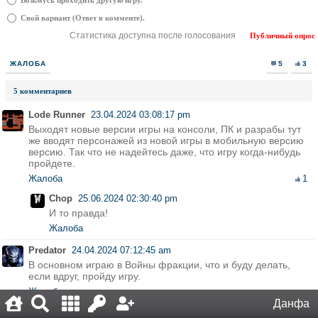
Возьмусь проходить другую игру.
Свой вариант (Ответ в комменте).
Статистика доступна после голосования
Публичный опрос
ЖАЛОБА
5
3
5 комментариев
Lode Runner
23.04.2024 03:08:17 pm
Выходят новые версии игры на консоли, ПК и разрабы тут
же вводят персонажей из новой игры в мобильную версию
версию. Так что не надейтесь даже, что игру когда-нибудь
пройдете.
Жалоба
1
Chop
25.06.2024 02:30:40 pm
И то правда!
Жалоба
Predator
24.04.2024 07:12:45 am
В основном играю в Войны фракции, что и буду делать,
если вдруг, пройду игру.
Жалоба
Данфа
𝕽𝖔𝖘𝖍𝖆
08.08.2024 07:20:43 am