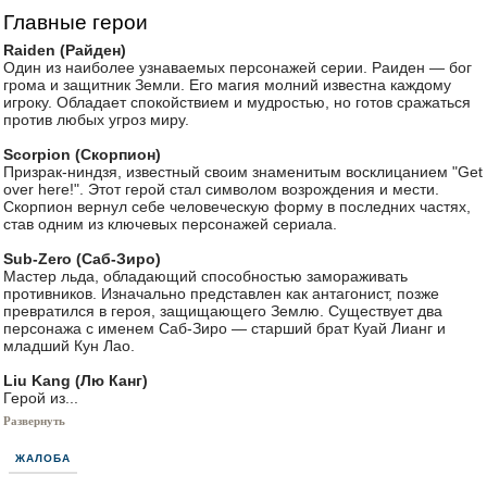
Главные герои
Raiden (Райден)
Один из наиболее узнаваемых персонажей серии. Раиден — бог
грома и защитник Земли. Его магия молний известна каждому
игроку. Обладает спокойствием и мудростью, но готов сражаться
против любых угроз миру.
Scorpion (Скорпион)
Призрак-ниндзя, известный своим знаменитым восклицанием "Get
over here!". Этот герой стал символом возрождения и мести.
Скорпион вернул себе человеческую форму в последних частях,
став одним из ключевых персонажей сериала.
Sub-Zero (Саб-Зиро)
Мастер льда, обладающий способностью замораживать
противников. Изначально представлен как антагонист, позже
превратился в героя, защищающего Землю. Существует два
персонажа с именем Саб-Зиро — старший брат Куай Лианг и
младший Кун Лао.
Liu Kang (Лю Канг)
Герой из...
Развернуть
ЖАЛОБА