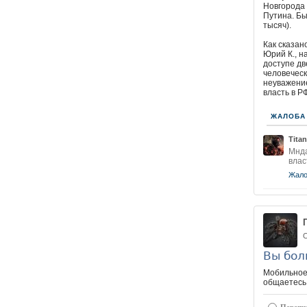
Новгорода 
Путина. Бы
тысяч).
Как сказан
Юрий К., н
доступе дв
человеческ
неуважение
власть в Р
ЖАЛОБА
Titan
Мнда
влас
Жало
О
Вы бол
Мобильное 
общаетесь