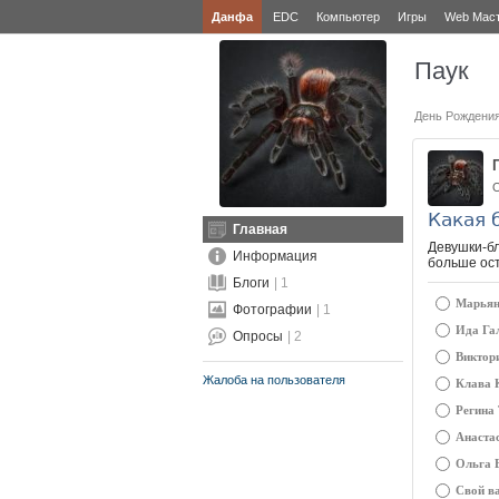
Данфа
EDC
Компьютер
Игры
Web Мас
Паук
День Рождени
О
Какая 
Главная
Девушки-бл
Информация
больше ос
Блоги
| 1
Марьян
Фотографии
| 1
Ида Га
Опросы
| 2
Виктор
Жалоба на пользователя
Клава 
Регина
Анаста
Ольга 
Свой ва