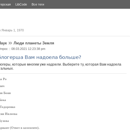
терская
LibCode
Все теги
я
Январь 1, 1970
Паук
Люди планеты Земля
прос :: 08.03.2021 12:23:38 pm
блогерша Вам надоела больше?
огеры, которые многим уже надоели. Выберите ту, которая Вам надоела
тальных.
а Ро
лич
ия Боня
Кока
 Тодоренко
сия Ивлеева
Бузова
риант (Ответ в комменте).