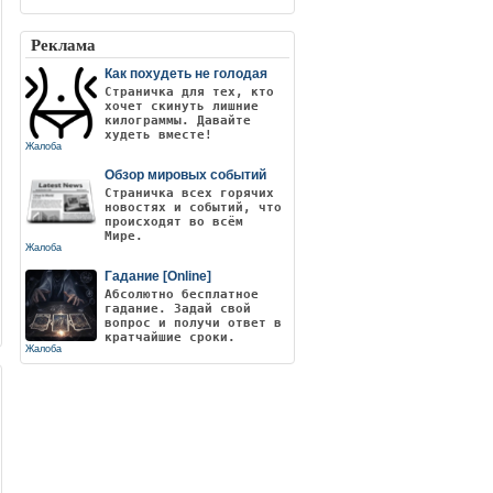
Реклама
Как похудеть не голодая
Страничка для тех, кто
хочет скинуть лишние
килограммы. Давайте
худеть вместе!
Жалоба
Обзор мировых событий
Страничка всех горячих
новостях и событий, что
происходят во всём
Мире.
Жалоба
Гадание [Online]
Абсолютно бесплатное
гадание. Задай свой
вопрос и получи ответ в
кратчайшие сроки.
Жалоба