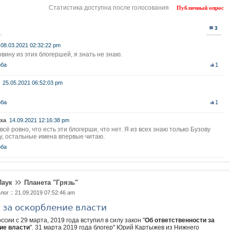
Статистика доступна после голосования
Публичный опрос
3
08.03.2021 02:32:22 pm
вину из этих блогершей, я знать не знаю.
ба
1
25.05.2021 06:52:03 pm
ба
1
ха
14.09.2021 12:16:38 pm
всё ровно, что есть эти блогерши, что нет. Я из всех знаю только Бузову
у, остальные имена впервые читаю.
ба
Паук
Планета "Грязь"
лог :: 21.09.2019 07:52:46 am
за оскорбление власти
ссии с 29 марта, 2019 года вступил в силу закон "
Об ответственности за
ие власти
". 31 марта 2019 года блогер" Юрий Картыжев из Нижнего