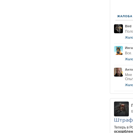
ЖАЛОБА
Bird
Поло
Жало
Инга
Все.
Жало
Анто
Мне 
Ольг
Жало
Б
Штраф 
Теперь в Ро
оскорблен