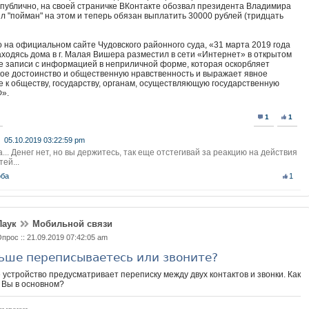
публично, на своей страничке ВКонтакте обозвал президента Владимира
л "пойман" на этом и теперь обязан выплатить 30000 рублей (тридцать
о на официальном сайте Чудовского районного суда, «31 марта 2019 года
аходясь дома в г. Малая Вишера разместил в сети «Интернет» в открытом
е записи с информацией в неприличной форме, которая оскорбляет
ое достоинство и общественную нравственность и выражает явное
 к обществу, государству, органам, осуществляющую государственную
Ф».
1
1
05.10.2019 03:22:59 pm
... Денег нет, но вы держитесь, так еще отстегивай за реакцию на действия
тей...
ба
1
Паук
Мобильной связи
прос :: 21.09.2019 07:42:05 am
ьше переписываетесь или звоните?
устройство предусматривает переписку между двух контактов и звонки. Как
 Вы в основном?