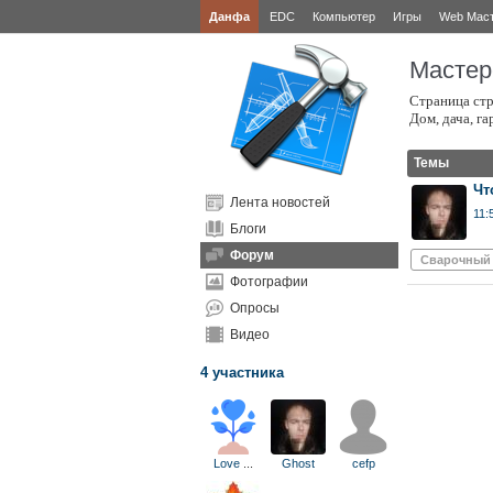
Данфа
EDC
Компьютер
Игры
Web Мас
Мастер
Страница стр
Дом, дача, га
Темы
Чт
Лента новостей
11:
Блоги
Форум
Сварочный
Фотографии
Опросы
Видео
4 участника
Love
...
Ghost
cefp