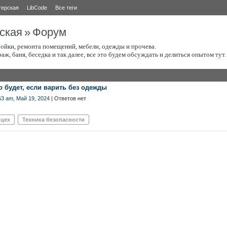
терская
LibCode
Все теги
ская
»
Форум
ойки, ремонта помещений, мебели, одежды и прочева.
раж, баня, беседка и так далее, все это будем обсуждать и делиться опытом тут.
о будет, если варить без одежды
53 am, Май 19, 2024
| Ответов нет
 цех
Техника безопасности