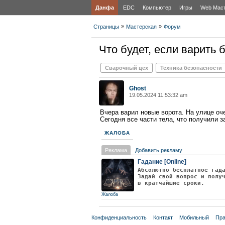
Данфа
EDC
Компьютер
Игры
Web Мас
»
»
Страницы
Мастерская
Форум
Что будет, если варить
Сварочный цех
Техника безопасности
Ghost
19.05.2024 11:53:32 am
Вчера варил новые ворота. На улице оче
Сегодня все части тела, что получили за
ЖАЛОБА
Реклама
Добавить рекламу
Гадание [Online]
Абсолютно бесплатное гад
Задай свой вопрос и полу
в кратчайшие сроки.
Жалоба
Конфиденциальность
Контакт
Мобильный
Пра