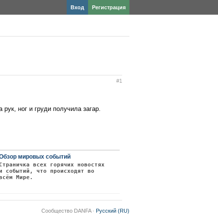
Вход
Регистрация
#1
 рук, ног и груди получила загар.
Обзор мировых событий
Страничка всех горячих новостях
и событий, что происходят во
всём Мире.
Сообщество DANFA ·
Русский (RU)