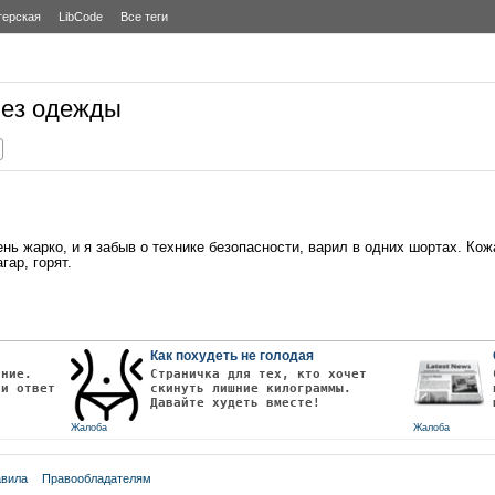
терская
LibCode
Все теги
 без одежды
нь жарко, и я забыв о технике безопасности, варил в одних шортах. Кожа
гар, горят.
Как похудеть не голодая
ание.
Страничка для тех, кто хочет
чи ответ
скинуть лишние килограммы.
Давайте худеть вместе!
Жалоба
Жалоба
вила
Правообладателям