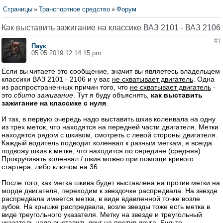
Страницы
»
Транспортное средство
»
Форум
Как выставить зажигание на классике ВАЗ 2101 - ВАЗ 2106
#1
Паук
05.05.2019 12:14:15 pm
Если вы читаете это сообщение, значит вы являетесь владельцем
классики ВАЗ 2101 - 2106 и у вас
не схватывает двигатель
. Одна
из распространенных причин того, что
не схватывает двигатель
-
это
сбито зажигание
. Тут я буду объяснять,
как выставить
зажигание на классике с нуля
.
И так, в первую очередь надо выставить шкив коленвала на одну
из трех меток, что находятся на передней части двигателя. Метки
находятся рядом с шкивом, смотреть с левой стороны двигателя.
Каждый водитель подводит коленвал к разным меткам, я всегда
подвожу шкив к метке, что находится по середине (средняя).
Прокручивать коленвал / шкив можно при помощи кривого
стартера, либо ключом на 36.
После того, как метка шкива будет выставлена на против метки на
морде двигателя, переходим к звездочке распредвала. На звезде
распредвала имеется метка, в виде вдавленной точке возле
зубов. На крышке распредвала, возле звезды тоже есть метка в
виде треугольного указателя. Метку на звезде и треугольный
указатель надо выставить друг на против друга. Будьте