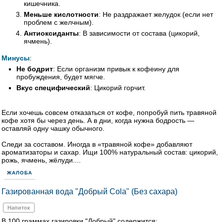
кишечника.
Меньше кислотности
: Не раздражает желудок (если нет
проблем с желчным).
Антиоксиданты
: В зависимости от состава (цикорий,
ячмень).
Минусы
:
Не бодрит
: Если организм привык к кофеину для
пробуждения, будет мягче.
Вкус специфический
: Цикорий горчит.
Если хочешь совсем отказаться от кофе, попробуй пить травяной
кофе хотя бы через день. А в дни, когда нужна бодрость —
оставляй одну чашку обычного.
Следи за составом. Иногда в «травяной кофе» добавляют
ароматизаторы и сахар. Ищи 100% натуральный состав: цикорий,
рожь, ячмень, жёлуди....
ЖАЛОБА
Газированная вода "Добрый Cola" (Без сахара)
Напиток
В 100 граммах газировки "Добрый" содержится: