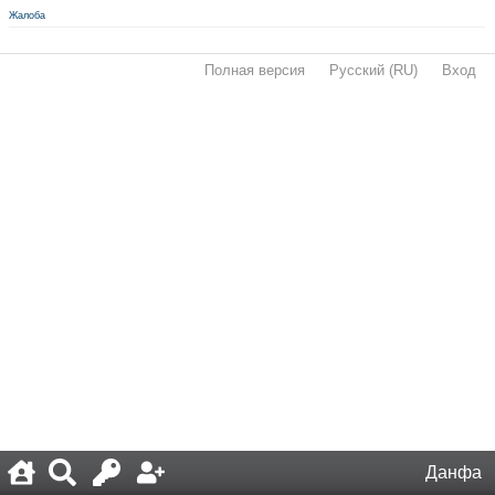
Жалоба
Полная версия
·
Русский (RU)
·
Вход
·
Данфа