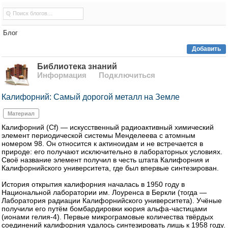
Блог
Добавить
Библиотека знаний
Информация
Подключиться
Калифорний: Самый дорогой металл на Земле
Материал
Калифорний (Cf) — искусственный радиоактивный химический
элемент периодической системы Менделеева с атомным
номером 98. Он относится к актиноидам и не встречается в
природе: его получают исключительно в лабораторных условиях.
Своё название элемент получил в честь штата Калифорния и
Калифорнийского университета, где был впервые синтезирован.
История открытия калифорния началась в 1950 году в
Национальной лаборатории им. Лоуренса в Беркли (тогда —
Лаборатория радиации Калифорнийского университета). Учёные
получили его путём бомбардировки кюрия альфа‑частицами
(ионами гелия‑4). Первые микрограмовые количества твёрдых
соединений калифорния удалось синтезировать лишь к 1958 году.