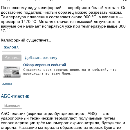
По внешнему виду калифорний — серебристо‑белый металл. Он
достаточно податлив: чистый образец можно разрезать ножом.
Температура плавления составляет около 900 °C, а кипения —
примерно 1470 °C. Металл отличается высокой летучестью: в
вакууме он начинает испаряться уже при температуре выше 300
°C.
Калифорний существует...
ЖАЛОБА
Реклама
Добавить рекламу
Обзор мировых событий
Страничка всех горячих новостях и событий, что
происходят во всём Мире.
Жалоба
АБС-пластик
Материал
АБС-пластик (акрилонитрилбутадиенстирол, ABS) — это
ударопрочный технический термопласт, получаемый путём
сополимеризации трёх мономеров: акрилонитрила, бутадиена и
стирола. Название материала образовано из первых букв этих