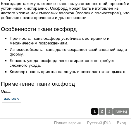
Благодаря такому плетению ткань получается плотной, прочной и
устойчивой к истиранию. Оксфорд может быть изготовлен из
чистого хлопка или смесовых волокон (хлопок с полиэстером), что
добавляет ткани прочности и долговечности.
Особенности ткани оксфорд
Прочность: ткань оксфорд устойчива к истиранию и
механическим повреждениям.
Износостойкость: ткань долго сохраняет свой внешний вид и
форму.
Легкость ухода: оксфорд легко стирается и не требует
сложного ухода.
Комфорт: ткань приятна на ощупь и позволяет коже дышать.
Применение ткани оксфорд
Окс...
ЖАЛОБА
1
2
3
Конец
Полная версия
·
Русский (RU)
·
Вход
·