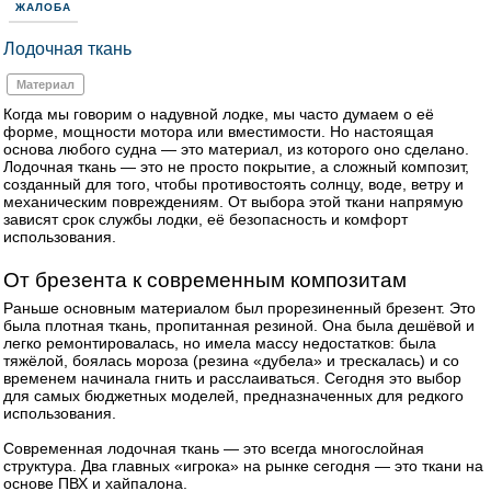
ЖАЛОБА
Лодочная ткань
Материал
Когда мы говорим о надувной лодке, мы часто думаем о её
форме, мощности мотора или вместимости. Но настоящая
основа любого судна — это материал, из которого оно сделано.
Лодочная ткань — это не просто покрытие, а сложный композит,
созданный для того, чтобы противостоять солнцу, воде, ветру и
механическим повреждениям. От выбора этой ткани напрямую
зависят срок службы лодки, её безопасность и комфорт
использования.
От брезента к современным композитам
Раньше основным материалом был прорезиненный брезент. Это
была плотная ткань, пропитанная резиной. Она была дешёвой и
легко ремонтировалась, но имела массу недостатков: была
тяжёлой, боялась мороза (резина «дубела» и трескалась) и со
временем начинала гнить и расслаиваться. Сегодня это выбор
для самых бюджетных моделей, предназначенных для редкого
использования.
Современная лодочная ткань — это всегда многослойная
структура. Два главных «игрока» на рынке сегодня — это ткани на
основе ПВХ и хайпалона.