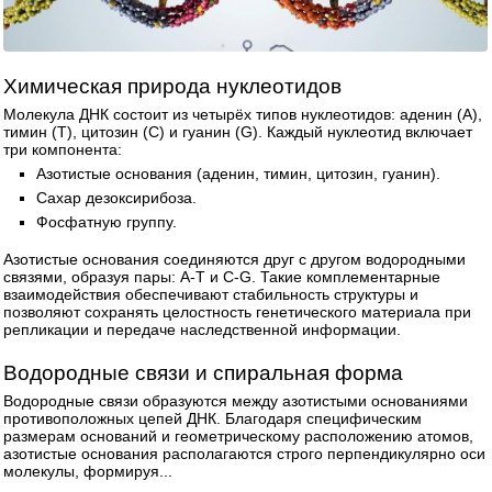
Химическая природа нуклеотидов
Молекула ДНК состоит из четырёх типов нуклеотидов: аденин (A),
тимин (T), цитозин (C) и гуанин (G). Каждый нуклеотид включает
три компонента:
Азотистые основания (аденин, тимин, цитозин, гуанин).
Сахар дезоксирибоза.
Фосфатную группу.
Азотистые основания соединяются друг с другом водородными
связями, образуя пары: A-T и C-G. Такие комплементарные
взаимодействия обеспечивают стабильность структуры и
позволяют сохранять целостность генетического материала при
репликации и передаче наследственной информации.
Водородные связи и спиральная форма
Водородные связи образуются между азотистыми основаниями
противоположных цепей ДНК. Благодаря специфическим
размерам оснований и геометрическому расположению атомов,
азотистые основания располагаются строго перпендикулярно оси
молекулы, формируя...