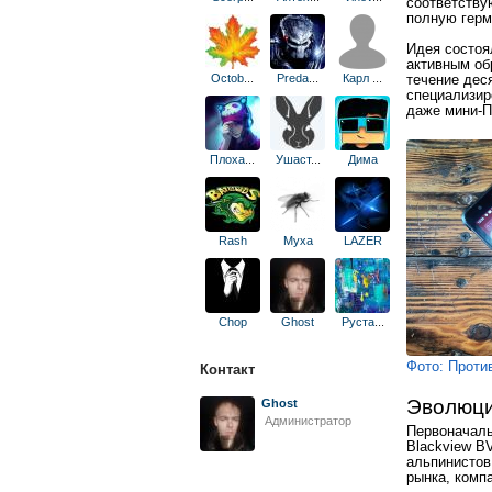
соответству
полную герм
Идея состоя
активным об
Octob
...
Preda
...
Карл
...
течение дес
специализир
даже мини-П
Плоха
...
Ушаст
...
Дима
Rash
Муха
LAZER
Chop
Ghost
Руста
...
Фото: Проти
Контакт
Эволюци
Ghost
Администратор
Первоначаль
Blackview B
альпинистов
рынка, комп