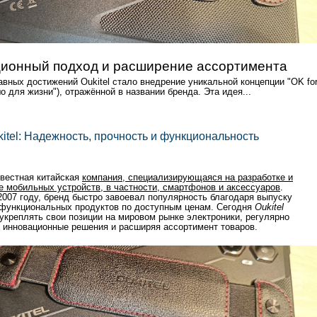
ионный подход и расширение ассортимента
авных достижений Oukitel стало внедрение уникальной концепции "OK fo
шо для жизни"), отражённой в названии бренда. Эта идея...
itel: Надежность, прочность и функциональность
вестная китайская
компания, специализирующаяся на разработке и
е мобильных устройств, в частности, смартфонов и аксессуаров
.
2007 году, бренд быстро завоевал популярность благодаря выпуску
функциональных продуктов по доступным ценам. Сегодня
Oukitel
укреплять свои позиции на мировом рынке электроники, регулярно
 инновационные решения и расширяя ассортимент товаров.