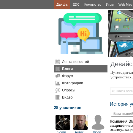
Данфа
EDC
Компьютер
Игры
Web Мас
Лента новостей
Девайс
Блоги
Путеводитель
Форум
устройствах,
Фотографии
Опросы
Видео
История у
28 участников
База знани
Компания Bl
защищённых 
эксплуатаци
Scorp
...
Антох
...
Vinov
...