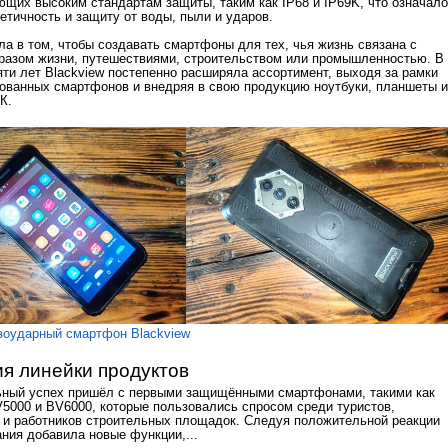
ющих высоким стандартам защиты, таким как IP68 и IP69K, что означало
етичность и защиту от воды, пыли и ударов.
ла в том, чтобы создавать смартфоны для тех, чья жизнь связана с
разом жизни, путешествиями, строительством или промышленностью. В
яти лет Blackview постепенно расширяла ассортимент, выходя за рамки
ованных смартфонов и внедряя в свою продукцию ноутбуки, планшеты и
К.
воударный смартфон Blackview
я линейки продуктов
ный успех пришёл с первыми защищёнными смартфонами, такими как
V5000 и BV6000, которые пользовались спросом среди туристов,
 и работников строительных площадок. Следуя положительной реакции
ания добавила новые функции,...