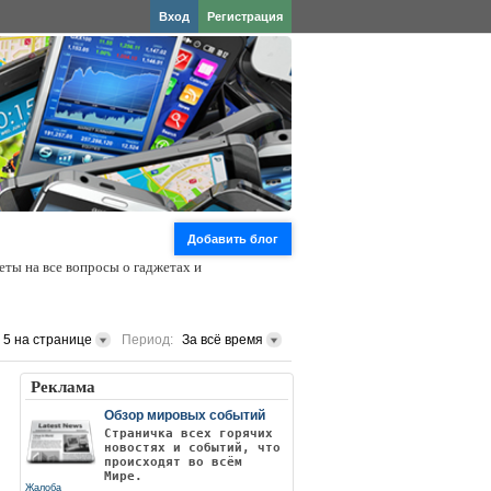
Вход
Регистрация
Добавить блог
еты на все вопросы о гаджетах и
5 на странице
Период:
За всё время
Реклама
Обзор мировых событий
Страничка всех горячих
новостях и событий, что
происходят во всём
Мире.
Жалоба