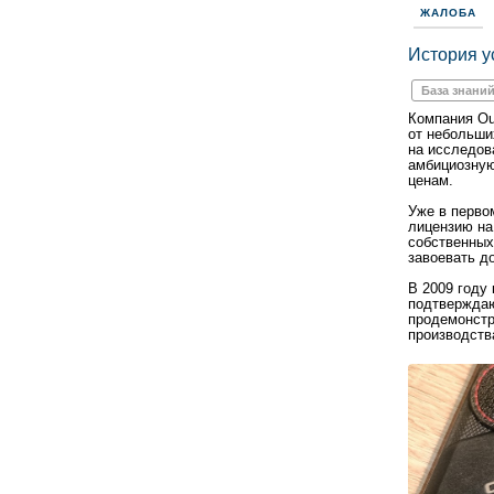
ЖАЛОБА
История у
База знани
Компания Ouk
от небольши
на исследов
амбициозную
ценам.
Уже в перво
лицензию на
собственных
завоевать д
В 2009 году
подтверждаю
продемонстр
производств