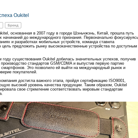
спеха Oukitel
й
Бренд
itel, основанная в 2007 году в городе Шэньчжэнь, Китай, прошла путь
х начинаний до международного признания. Первоначально фокусируяс
аниях и разработках мобильных устройств, команда ставила
 цель предложить рынку высококачественные устройства по доступным
м году существования Oukitel добилась значительных успехов, получив
 производство стандартов GSM/CDMA и выпустив первую партию
 смартфонов. Это позволило ей выйти на международный рынок и
оверие покупателей.
 компания достигла важного этапа, пройдя сертификацию ISO9001,
щую высокий уровень качества продукции. Таким образом, Oukitel
ировала свое стремление соответствовать мировым стандартам
а.