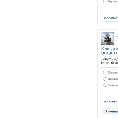
Группа 
ЖАЛОБА
О
Как до
подкат
Допустим д
который хо
Девушка
Проигн
Свой ва
ЖАЛОБА
5 коммен