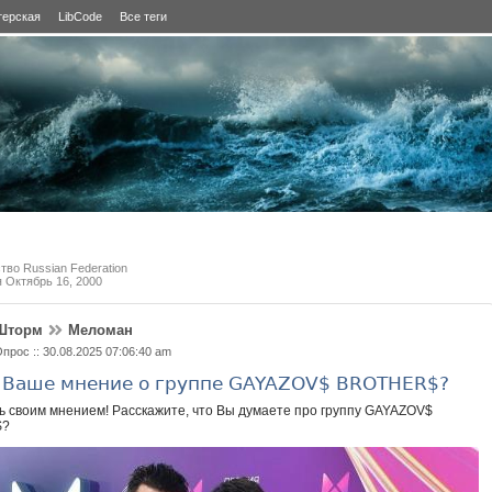
терская
LibCode
Все теги
тво Russian Federation
я
Октябрь 16, 2000
Шторм
Меломан
прос :: 30.08.2025 07:06:40 am
 Ваше мнение о группе GAYAZOV$ BROTHER$?
 своим мнением! Расскажите, что Вы думаете про группу GAYAZOV$
$?