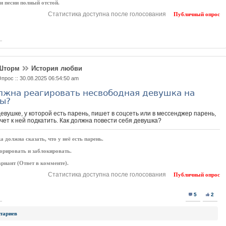
и песни полный отстой.
Статистика доступна после голосования
Публичный опрос
Шторм
История любви
прос :: 30.08.2025 06:54:50 am
лжна реагировать несвободная девушка на
ы?
евушке, у которой есть парень, пишет в соцсеть или в мессенджер парень,
чет к ней подкатить. Как должна повести себя девушка?
 должна сказать, что у неё есть парень.
орировать и заблокировать.
риант (Ответ в комменте).
Статистика доступна после голосования
Публичный опрос
5
2
тариев