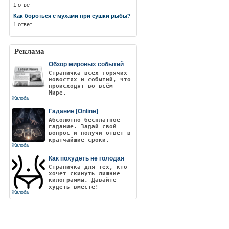
1 ответ
Как бороться с мухами при сушки рыбы?
1 ответ
Реклама
Обзор мировых событий
Страничка всех горячих
новостях и событий, что
происходят во всём
Мире.
Жалоба
Гадание [Online]
Абсолютно бесплатное
гадание. Задай свой
вопрос и получи ответ в
кратчайшие сроки.
Жалоба
Как похудеть не голодая
Страничка для тех, кто
хочет скинуть лишние
килограммы. Давайте
худеть вместе!
Жалоба