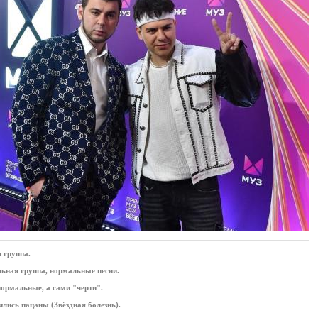
 группа.
ьная группа, нормальные песни.
нормальные, а сами "черти".
ились пацаны (Звёздная болезнь).