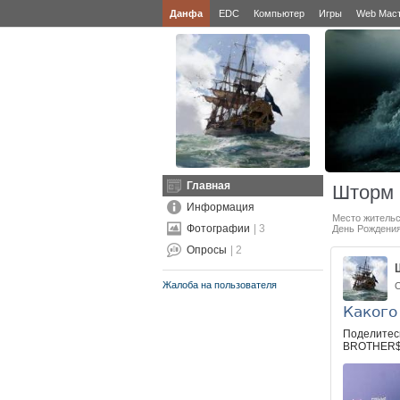
Данфа
EDC
Компьютер
Игры
Web Мас
Главная
Шторм
Информация
Место жительс
Фотографии
| 3
День Рождени
Опросы
| 2
Жалоба на пользователя
О
Какого
Поделитесь
BROTHER