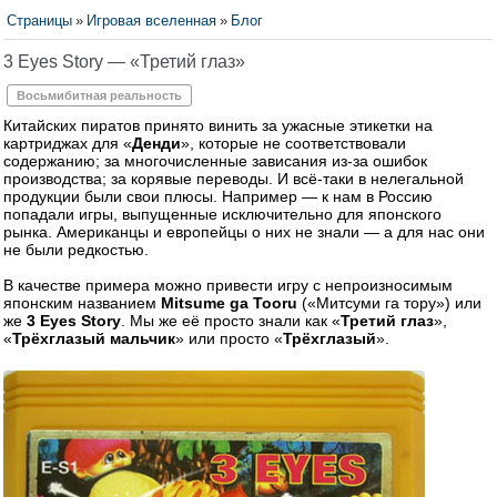
Страницы
»
Игровая вселенная
»
Блог
3 Eyes Story — «Третий глаз»
Восьмибитная реальность
Китайских пиратов принято винить за ужасные этикетки на
картриджах для «
Денди
», которые не соответствовали
содержанию; за многочисленные зависания из-за ошибок
производства; за корявые переводы. И всё-таки в нелегальной
продукции были свои плюсы. Например — к нам в Россию
попадали игры, выпущенные исключительно для японского
рынка. Американцы и европейцы о них не знали — а для нас они
не были редкостью.
В качестве примера можно привести игру с непроизносимым
японским названием
Mitsume ga Tooru
(«Митсуми га тору») или
же
3 Eyes Story
. Мы же её просто знали как «
Третий глаз
»,
«
Трёхглазый мальчик
» или просто «
Трёхглазый
».