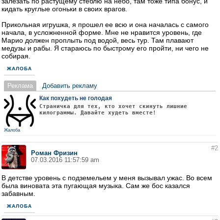
залезать по растущему стеблю на небо, там тоже типа бонус, и
кидать круглые огоньки в своих врагов.
Прикольная игрушка, я прошел ее всю и она началась с самого
начала, в усложненной форме. Мне не нравится уровень, где
Марио должен проплыть под водой, весь тур. Там плавают
медузы и рабы. Я стараюсь по быстрому его пройти, ни чего не
собирая.
ЖАЛОБА
Реклама
Добавить рекламу
Как похудеть не голодая
Страничка для тех, кто хочет скинуть лишние
килограммы. Давайте худеть вместе!
Жалоба
#2
Роман Фризин
07.03.2016 11:57:59 am
В детстве уровень с подземельем у меня вызывал ужас. Во всем
была виновата эта пугающая музыка. Сам же бос казался
забавным.
ЖАЛОБА