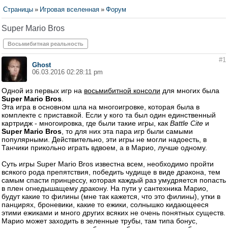
Страницы
»
Игровая вселенная
»
Форум
Super Mario Bros
Восьмибитная реальность
#1
Ghost
06.03.2016 02:28:11 pm
Одной из первых игр на
восьмибитной консоли
для многих была
Super Mario Bros
.
Эта игра в основном шла на многоигровке, которая была в
комплекте с приставкой. Если у кого та был один единственный
картридж - многоировка, где были такие игры, как
Battle Cite
и
Super Mario Bros
, то для них эта пара игр были самыми
популярными. Действительно, эти игры не могли надоесть, в
Танчики прикольно играть вдвоем, а в Марио, лучше одному.
Суть игры Super Mario Bros известна всем, необходимо пройти
всякого рода препятствия, победить чудище в виде дракона, тем
самым спасти принцессу, которая каждый раз умудряется попасть
в плен огнедышащему дракону. На пути у сантехника Марио,
будут какие то филины (мне так кажется, что это филины), утки в
панцирях, броневики, какие то ежики, солнышко кидающееся
этими ежиками и много других всяких не очень понятных существ.
Марио может заходить в зеленные трубы, там типа бонус,