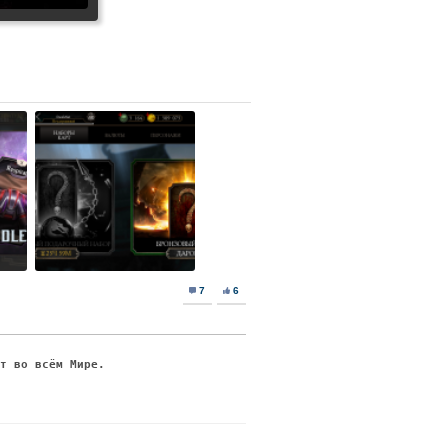
7
6
ят во всём Мире.