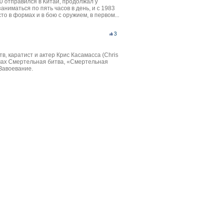
80 отправился в Китай, продолжал у
аниматься по пять часов в день, и с 1983
то в формах и в бою с оружием, в первом...
3
, каратист и актер Крис Касамасса (Chris
мах Смертельная битва, «Смертельная
Завоевание.