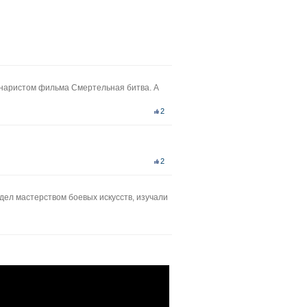
енаристом фильма Смертельная битва. А
2
2
дел мастерством боевых искусств, изучали