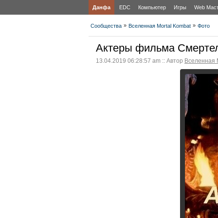
Данфа
EDC
Компьютер
Игры
Web Мас
»
»
Сообщества
Вселенная Mortal Kombat
Фото
Актеры фильма Смертел
13.04.2019 06:28:57 am :: Автор
Вселенная 