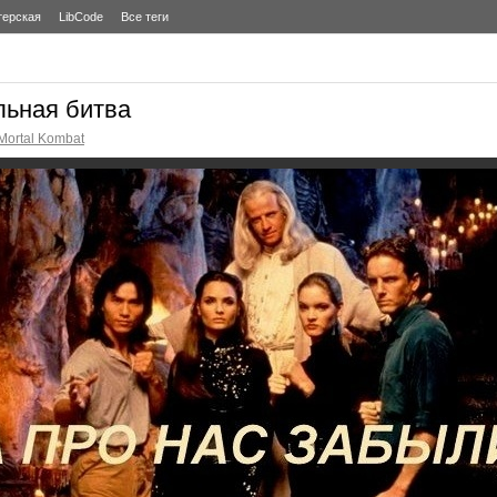
терская
LibCode
Все теги
ьная битва
Mortal Kombat