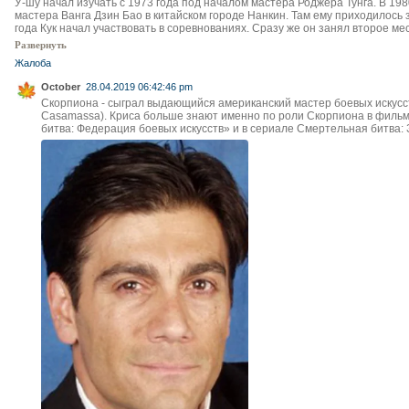
У-шу начал изучать с 1973 года под началом мастера Роджера Тунга. В 19
мастера Ванга Дзин Бао в китайском городе Нанкин. Там ему приходилось з
года Кук начал участвовать в соревнованиях. Сразу же он занял второе мес
Развернуть
Жалоба
October
28.04.2019 06:42:46 pm
Скорпиона - сыграл выдающийся американский мастер боевых искусств
Casamassa). Криса больше знают именно по роли Скорпиона в филь
битва: Федерация боевых искусств» и в сериале Смертельная битва: 