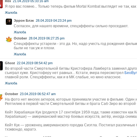
Rex
21.04.2019 05:33:16 am
Я про вас помню... Только теперь фильм Mortal Kombat выглядит не так, как
Жалоба
Эррон Блэк
28.04.2019 04:23:24 pm
Согласен, для нашего времени, спецэффекты сильно проседают.
Жалоба
October
28.04.2019 06:27:25 pm
Спецэффекты устарели - это да. Но, надо учесть год рождения филь
были не так уж и плохи.
Жалоба
Ghost
22.04.2019 08:54:42 pm
Во второй части Смертельной битвы Кристофера Ламберта заменил другой 
съиграл хуже. Кристоферу нет равных... Кстати, вчера пересмотрел
БеоВул
главной роли. Спецэффекты, как и в MK слабые, но кино классное.
Жалоба
October
23.04.2019 06:52:47 am
На фото нет многих актеров, которые принимали участие в фильме. Один и
Рептилию в первой части Смертельной битвы и брата Саб-Зиро во второй
Кейт Хирабаяши Кук (родился 17 сентября 1959 года; также известен как Ке
Хирабаяши) — американский мастер боевых искусств, актёр, иногда снимал
Кейт Кук — уроженец американского городка Сиэтла. Постигал различные б
тхэквондо, каратэ.