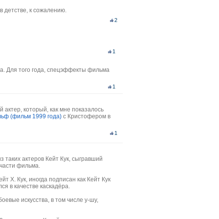
 в детстве, к сожалению.
2
1
ма. Для того года, спецэффекты фильма
1
актер, который, как мне показалось
ьф (фильм 1999 года)
с Кристофером в
1
з таких актеров Кейт Кук, сыгравший
 части фильма.
йт Х. Кук, иногда подписан как Кейт Кук
ся в качестве каскадёра.
оевые искусства, в том числе у-шу,