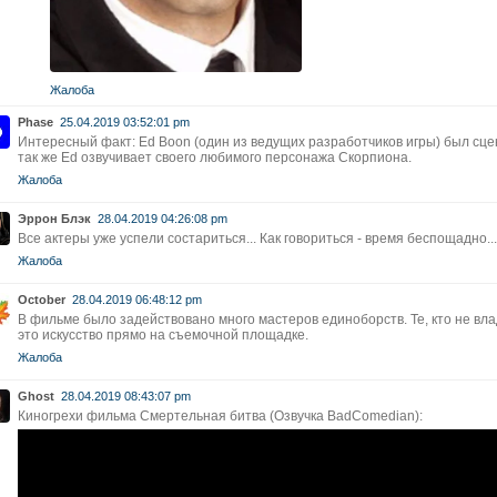
Жалоба
Phase
25.04.2019 03:52:01 pm
Интересный факт: Ed Boon (один из ведущих разработчиков игры) был сц
так же Ed озвучивает своего любимого персонажа Скорпиона.
Жалоба
Эррон Блэк
28.04.2019 04:26:08 pm
Все актеры уже успели состариться... Как говориться - время беспощадно...
Жалоба
October
28.04.2019 06:48:12 pm
В фильме было задействовано много мастеров единоборств. Те, кто не вла
это искусство прямо на съемочной площадке.
Жалоба
Ghost
28.04.2019 08:43:07 pm
Киногрехи фильма Смертельная битва (Озвучка BadComedian):