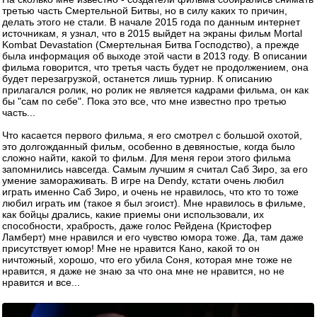
третью часть Смертельной Битвы, но в силу каких то причин,
делать этого не стали. В начале 2015 года по данным интернет
источникам, я узнал, что в 2015 выйдет на экраны фильм Mortal
Kombat Devastation (Смертельная Битва Господство), а прежде
была информация об выходе этой части в 2013 году. В описании
фильма говорится, что третья часть будет не продолжением, она
будет перезагрузкой, останется лишь турнир. К описанию
прилагался ролик, но ролик не является кадрами фильма, он как
бы "сам по себе". Пока это все, что мне известно про третью
часть...
Что касается первого фильма, я его смотрел с большой охотой,
это долгожданный фильм, особенно в девяностые, когда было
сложно найти, какой то фильм. Для меня герои этого фильма
запомнились навсегда. Самым лучшим я считал Саб Зиро, за его
умение замораживать. В игре на Dendy, кстати очень любил
играть именно Саб Зиро, и очень не нравилось, что кто то тоже
любил играть им (такое я был эгоист). Мне нравилось в фильме,
как бойцы дрались, какие приемы они использовали, их
способности, храбрость, даже голос Рейдена (Кристофер
Ламберт) мне нравился и его чувство юмора тоже. Да, там даже
присутствует юмор! Мне не нравится Кано, какой то он
ничтожный, хорошо, что его убила Соня, которая мне тоже не
нравится, я даже не знаю за что она мне не нравится, но не
нравится и все...