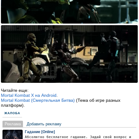
Читайте еще:
Mortal Kombat X на Android
.
Mortal Kombat (Смертельная Битва)
(Тема об игре разных
платформ).
ЖАЛОБА
Реклама
Добавить рекламу
Гадание [Online]
Абсолютно бесплатное гадание. Задай свой вопрос и