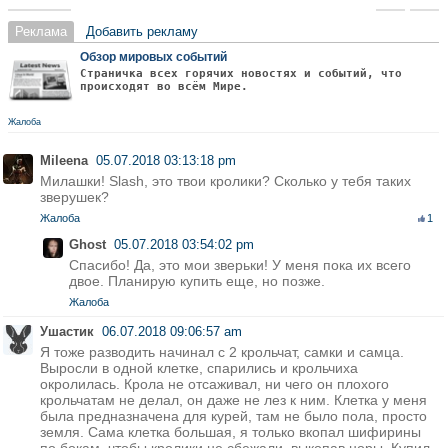
Реклама
Добавить рекламу
Обзор мировых событий
Страничка всех горячих новостях и событий, что
происходят во всём Мире.
Жалоба
Mileena
05.07.2018 03:13:18 pm
Милашки! Slash, это твои кролики? Сколько у тебя таких
зверушек?
Жалоба
1
Ghost
05.07.2018 03:54:02 pm
Спасибо! Да, это мои зверьки! У меня пока их всего
двое. Планирую купить еще, но позже.
Жалоба
Ушастик
06.07.2018 09:06:57 am
Я тоже разводить начинал с 2 крольчат, самки и самца.
Выросли в одной клетке, спарились и крольчиха
окролилась. Крола не отсаживал, ни чего он плохого
крольчатам не делал, он даже не лез к ним. Клетка у меня
была предназначена для курей, там не было пола, просто
земля. Сама клетка большая, я только вкопал шифирины