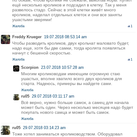
по бокам, чтобы кролики не сбежали, выкопав норы. Купил
ещё несколько кроликов и подсадил в клетку. Так у меня
развелось стадо. Сейчас в этой клетки живёт много
кроликов, наделал отдельных клеток и они все заняты
ушастыми зверями!
Жалоба
1
Freddy Krueger
19.07.2018 08:53:14 am
Чтобы разводить кроликов, двух крольчат маловато будет,
надо еще, хотя бы две самки, тогда кролята появляться
начнут с бешеной скоростью.
Жалоба
1
Scorpion
23.07.2018 10:57:28 am
Многим кролиководам имеющим огромную стаю
ушастых, вполне хватило всего двух кроликов для
старта. Надеюсь, примеры вы найдете сами.
Жалоба
ru05
29.07.2018 03:11:17 am
Всё верно, нужно больше самок, а самец для начала
может быть один. Через несколько месяцев надо будет
покупать нового самца и может быть самок.
Жалоба
ru05
29.07.2018 03:14:23 am
Тоже хотел заниматься кролиководством. Оборудовал