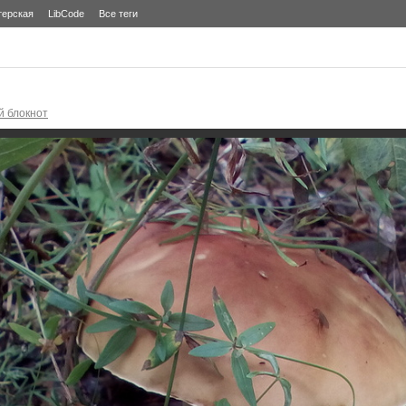
терская
LibCode
Все теги
й блокнот