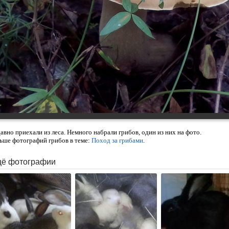
авно приехали из леса. Немного набрали грибов, один из них на фото.
ьше фотографий грибов в теме:
Поход за грибами
.
ё фотографии