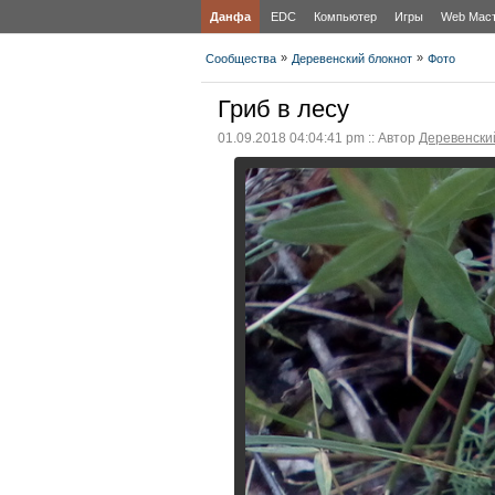
Данфа
EDC
Компьютер
Игры
Web Мас
»
»
Сообщества
Деревенский блокнот
Фото
Гриб в лесу
01.09.2018 04:04:41 pm :: Автор
Деревенски