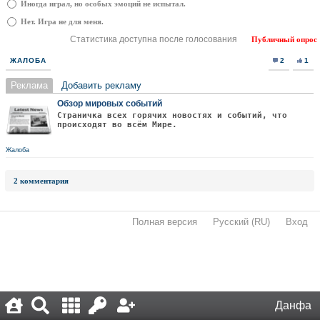
Иногда играл, но особых эмоций не испытал.
Нет. Игра не для меня.
Статистика доступна после голосования
Публичный опрос
ЖАЛОБА
2
1
Реклама
Добавить рекламу
Обзор мировых событий
Страничка всех горячих новостях и событий, что
происходят во всём Мире.
Жалоба
2 комментария
Полная версия
·
Русский (RU)
·
Вход
·
Данфа