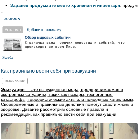
Заранее продумайте место хранения и инвентаря
: продум
...
ЖАЛОБА
Реклама
Добавить рекламу
Обзор мировых событий
Страничка всех горячих новостях и событий, что
происходят во всём Мире.
Жалоба
Как правильно вести себя при эвакуации
Выживание
Эвакуация
— это вынужденная мера, предпринимаемая в
экстренных ситуациях, таких как пожары, техногенные
катастрофы, террористические акты или природные катаклизмы
.
Своевременные и правильные действия помогут спасти жизнь и
здоровье. Давайте рассмотрим основные правила и
рекомендации, как правильно вести себя при эвакуации.