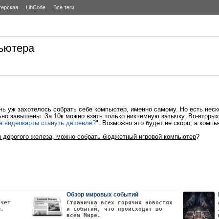
терская
LibCode
Все теги
ьютера
ень уж захотелось собрать себе компьютер, именно самому. Но есть неск
но завышены. За 10к можно взять только никчемную затычку. Во-вторых,
а видеокарты стануть дешевле?
". Возможно это будет не скоро, а комп
я дорогого железа, можно собрать бюджетный игровой компьютер
?
Обзор мировых событий
очет
Страничка всех горячих новостях
ы.
и событий, что происходят во
всём Мире.