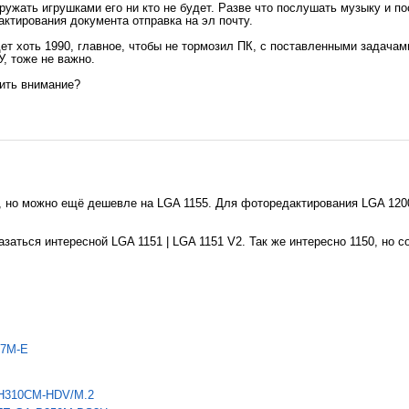
ружать игрушками его ни кто не будет. Разве что послушать музыку и п
актирования документа отправка на эл почту.
ет хоть 1990, главное, чтобы не тормозил ПК, с поставленными задачами
, тоже не важно.
тить внимание?
, но можно ещё дешевле на LGA 1155. Для фоторедактирования LGA 1200
заться интересной LGA 1151 | LGA 1151 V2. Так же интересно 1150, но с
97M-E
 H310CM-HDV/M.2