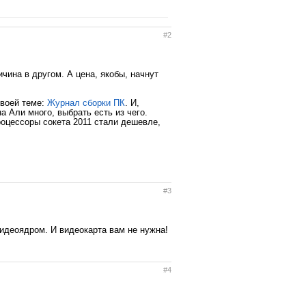
#2
чина в другом. А цена, якобы, начнут
своей теме:
Журнал сборки ПК
. И,
 Али много, выбрать есть из чего.
процессоры сокета 2011 стали дешевле,
#3
видеоядром. И видеокарта вам не нужна!
#4