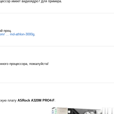
роцессор имеет видеоядро? Для примера.
й проц.
om/ ... md-athlon-3000g
.
нного процессора, пожалуйста!
нскую плату
ASRock A320M PRO4-F
: