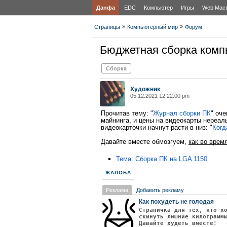
Данфа
EDC
Компьютер
Игры
Web Мас
»
»
Страницы
Компьютерный мир
Форум
Бюджетная сборка комп
Сборка
Художник
05.12.2021 12:22:00 pm
Прочитав тему: "
Журнал сборки ПК
" оч
майнинга, и цены на видеокарты нереаль
видеокарточки начнут расти в низ: "
Когд
Давайте вместе обмозгуем,
как во врем
Тема: Сборка ПК на LGA 1150
ЖАЛОБА
Реклама
Добавить рекламу
Как похудеть не голодая
Страничка для тех, кто х
скинуть лишние килограмм
Давайте худеть вместе!