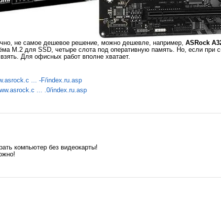
ечно, не самое дешевое решение, можно дешевле, например,
ASRock A3
ъёма M.2 для SSD, четыре слота под оперативную память. Но, если при 
 взять. Для офисных работ вполне хватает.
w.asrock.c ... -F/index.ru.asp
www.asrock.c ... .0/index.ru.asp
брать компьютер без видеокарты!
ожно!