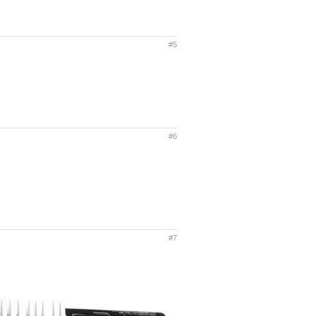
#5
#6
#7