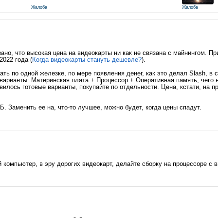
Жалоба
Жалоба
но, что высокая цена на видеокарты ни как не связана с майнингом. При
2022 года (
Когда видеокарты стануть дешевле?
).
ть по одной железке, по мере появления денег, как это делал Slash, в 
варианты: Материнская плата + Процессор + Оперативная память, чего на
авилось готовые варианты, покупайте по отдельности. Цена, кстати, на 
Б. Заменить ее на, что-то лучшее, можно будет, когда цены спадут.
 компьютер, в эру дорогих видеокарт, делайте сборку на процессоре с 