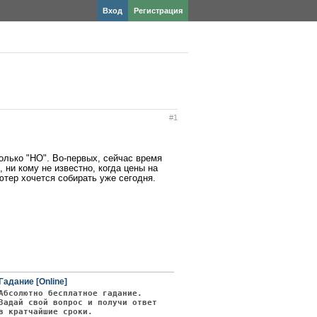
Вход
Регистрация
#1
олько "НО". Во-первых, сейчас время
 ни кому не известно, когда цены на
ьютер хочется собирать уже сегодня.
Гадание [Online]
Абсолютно бесплатное гадание.
Задай свой вопрос и получи ответ
в кратчайшие сроки.