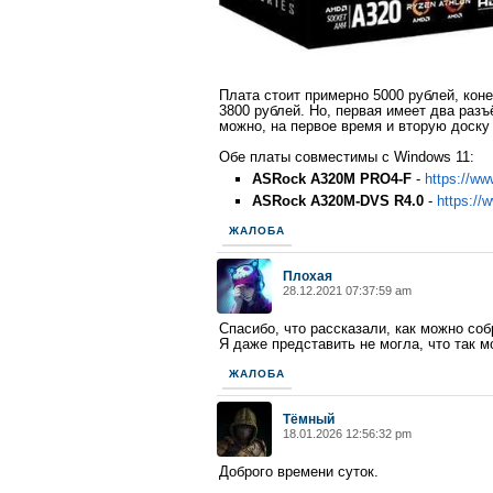
Плата стоит примерно 5000 рублей, кон
3800 рублей. Но, первая имеет два раз
можно, на первое время и вторую доску
Обе платы совместимы с Windows 11:
ASRock A320M PRO4-F
-
https://ww
ASRock A320M-DVS R4.0
-
https://
ЖАЛОБА
Плохая
28.12.2021 07:37:59 am
Спасибо, что рассказали, как можно со
Я даже представить не могла, что так м
ЖАЛОБА
Тёмный
18.01.2026 12:56:32 pm
Доброго времени суток.