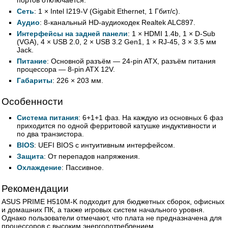
портов отключается.
Сеть
: 1 × Intel I219-V (Gigabit Ethernet, 1 Гбит/с).
Аудио
: 8-канальный HD-аудиокодек Realtek ALC897.
Интерфейсы на задней панели
: 1 × HDMI 1.4b, 1 × D-Sub
(VGA), 4 × USB 2.0, 2 × USB 3.2 Gen1, 1 × RJ-45, 3 × 3.5 мм
Jack.
Питание
: Основной разъём — 24-pin ATX, разъём питания
процессора — 8-pin ATX 12V.
Габариты
: 226 × 203 мм.
Особенности
Система питания
: 6+1+1 фаз. На каждую из основных 6 фаз
приходится по одной ферритовой катушке индуктивности и
по два транзистора.
BIOS
: UEFI BIOS с интуитивным интерфейсом.
Защита
: От перепадов напряжения.
Охлаждение
: Пассивное.
Рекомендации
ASUS PRIME H510M-K подходит для бюджетных сборок, офисных
и домашних ПК, а также игровых систем начального уровня.
Однако пользователи отмечают, что плата не предназначена для
процессоров с высоким энергопотреблением.