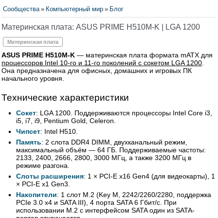
Сообщества
»
Компьютерный мир
»
Блог
Материнская плата: ASUS PRIME H510M-K | LGA 1200
Материнская плата
ASUS PRIME H510M-K
— материнская плата формата mATX для
процессоров Intel 10-го и 11-го поколений с сокетом LGA 1200
.
Она предназначена для офисных, домашних и игровых ПК
начального уровня.
Технические характеристики
Сокет
: LGA 1200. Поддерживаются процессоры Intel Core i3,
i5, i7, i9, Pentium Gold, Celeron.
Чипсет
: Intel H510.
Память
: 2 слота DDR4 DIMM, двухканальный режим,
максимальный объём — 64 ГБ. Поддерживаемые частоты:
2133, 2400, 2666, 2800, 3000 МГц, а также 3200 МГц в
режиме разгона.
Слоты расширения
: 1 × PCI-E x16 Gen4 (для видеокарты), 1
× PCI-E x1 Gen3.
Накопители
: 1 слот M.2 (Key M, 2242/2260/2280, поддержка
PCIe 3.0 x4 и SATA III), 4 порта SATA 6 Гбит/с. При
использовании M.2 с интерфейсом SATA один из SATA-