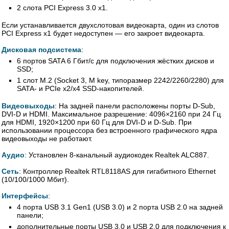
2 слота PCI Express 3.0 x1.
Если устанавливается двухслотовая видеокарта, один из слотов
PCI Express x1 будет недоступен — его закроет видеокарта.
Дисковая подсистема
:
6 портов SATA 6 Гбит/с для подключения жёстких дисков и
SSD;
1 слот M.2 (Socket 3, M key, типоразмер 2242/2260/2280) для
SATA- и PCIe x2/x4 SSD-накопителей.
Видеовыходы
: На задней панели расположены порты D-Sub,
DVI-D и HDMI. Максимальное разрешение: 4096×2160 при 24 Гц
для HDMI, 1920×1200 при 60 Гц для DVI-D и D-Sub. При
использовании процессора без встроенного графического ядра
видеовыходы не работают.
Аудио
: Установлен 8-канальный аудиокодек Realtek ALC887.
Сеть
: Контроллер Realtek RTL8118AS для гигабитного Ethernet
(10/100/1000 Мбит).
Интерфейсы
:
4 порта USB 3.1 Gen1 (USB 3.0) и 2 порта USB 2.0 на задней
панели;
дополнительные порты USB 3.0 и USB 2.0 для подключения к