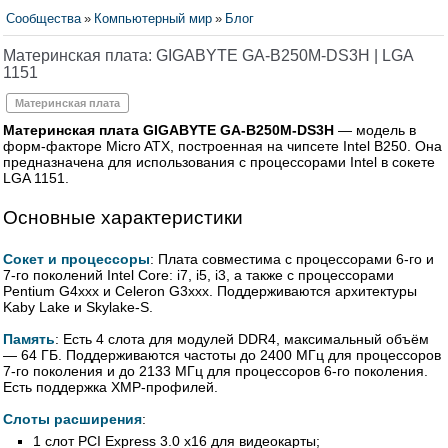
Сообщества
»
Компьютерный мир
»
Блог
Материнская плата: GIGABYTE GA-B250M-DS3H | LGA
1151
Материнская плата
Материнская плата GIGABYTE GA-B250M-DS3H
— модель в
форм-факторе Micro ATX, построенная на чипсете Intel B250. Она
предназначена для использования с процессорами Intel в сокете
LGA 1151.
Основные характеристики
Сокет и процессоры
: Плата совместима с процессорами 6-го и
7-го поколений Intel Core: i7, i5, i3, а также с процессорами
Pentium G4xxx и Celeron G3xxx. Поддерживаются архитектуры
Kaby Lake и Skylake-S.
Память
: Есть 4 слота для модулей DDR4, максимальный объём
— 64 ГБ. Поддерживаются частоты до 2400 МГц для процессоров
7-го поколения и до 2133 МГц для процессоров 6-го поколения.
Есть поддержка XMP-профилей.
Слоты расширения
:
1 слот PCI Express 3.0 x16 для видеокарты;