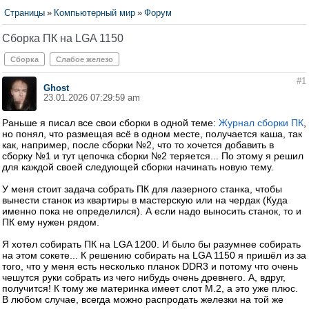
Страницы
»
Компьютерный мир
»
Форум
Сборка ПК на LGA 1150
Сборка
Слабое железо
#1
Ghost
23.01.2026 07:29:59 am
Раньше я писал все свои сборки в одной теме:
Журнал сборки ПК
,
но понял, что размещая всё в одном месте, получается каша, так
как, например, после сборки №2, что то хочется добавить в
сборку №1 и тут цепочка сборки №2 теряется... По этому я решил
для каждой своей следующей сборки начинать новую тему.
У меня стоит задача собрать ПК для лазерного станка, чтобы
вынести станок из квартиры в мастерскую или на чердак (Куда
именно пока не определился). А если надо выносить станок, то и
ПК ему нужен рядом.
Я хотел собирать ПК на LGA 1200. И было бы разумнее собирать
на этом сокете... К решению собирать на LGA 1150 я пришёл из за
того, что у меня есть несколько планок DDR3 и потому что очень
чешутся руки собрать из чего нибудь очень древнего. А, вдруг,
получится! К тому же материнка имеет слот M.2, а это уже плюс.
В любом случае, всегда можно распродать железки на той же