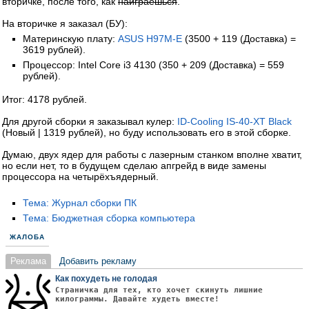
вторичке, после того, как
наиграешься
.
На вторичке я заказал (БУ):
Материнскую плату:
ASUS H97M-E
(3500 + 119 (Доставка) =
3619 рублей).
Процессор: Intel Core i3 4130 (350 + 209 (Доставка) = 559
рублей).
Итог: 4178 рублей.
Для другой сборки я заказывал кулер:
ID-Cooling IS-40-XT Black
(Новый | 1319 рублей), но буду использовать его в этой сборке.
Думаю, двух ядер для работы с лазерным станком вполне хватит,
но если нет, то в будущем сделаю апгрейд в виде замены
процессора на четырёхъядерный.
Тема: Журнал сборки ПК
Тема: Бюджетная сборка компьютера
ЖАЛОБА
Реклама
Добавить рекламу
Как похудеть не голодая
Страничка для тех, кто хочет скинуть лишние
килограммы. Давайте худеть вместе!