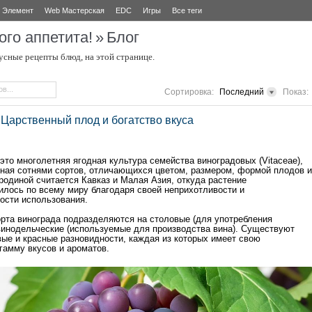
Элемент
Web Мастерская
EDC
Игры
Все теги
ого аппетита!
»
Блог
усные рецепты блюд, на этой странице.
Сортировка:
Последний
Показ:
 Царственный плод и богатство вкуса
это многолетняя ягодная культура семейства виноградовых (Vitaceae),
ная сотнями сортов, отличающихся цветом, размером, формой плодов и
 родиной считается Кавказ и Малая Азия, откуда растение
илось по всему миру благодаря своей неприхотливости и
ости использования.
рта винограда подразделяются на столовые (для употребления
винодельческие (используемые для производства вина). Существуют
вые и красные разновидности, каждая из которых имеет свою
гамму вкусов и ароматов.