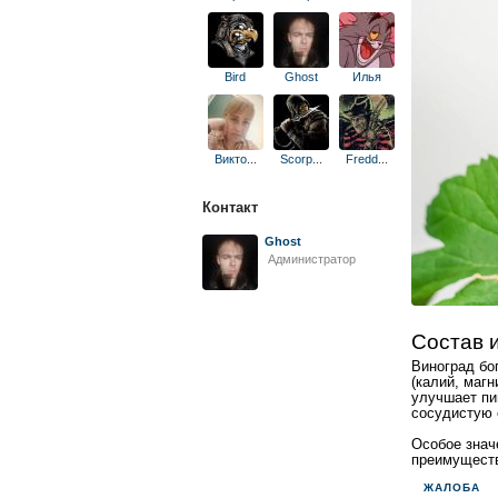
Bird
Ghost
Илья
Викто
...
Scorp
...
Fredd
...
Контакт
Ghost
Администратор
Состав 
Виноград бо
(калий, магн
улучшает пи
сосудистую 
Особое знач
преимуществ
ЖАЛОБА