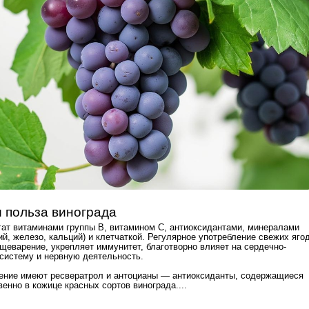
и польза винограда
гат витаминами группы B, витамином C, антиоксидантами, минералами
ий, железо, кальций) и клетчаткой. Регулярное употребление свежих яго
щеварение, укрепляет иммунитет, благотворно влияет на сердечно-
систему и нервную деятельность.
ение имеют ресвератрол и антоцианы — антиоксиданты, содержащиеся
енно в кожице красных сортов винограда....