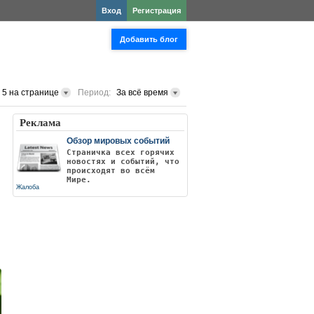
Вход
Регистрация
Добавить блог
5 на странице
Период:
За всё время
Реклама
Обзор мировых событий
Страничка всех горячих
новостях и событий, что
происходят во всём
Мире.
Жалоба