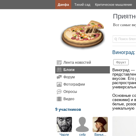
Данфа
Тихий сад
Критическое мышление
Приятн
Все самые вк
Виноград:
Лента новостей
Фрукт
Блоги
Виноград — 
представлен
Форум
вкусом. Его
распростран
Фотографии
универсальн
Опросы
Основные со
Видео
свежими) и 
белые, розо
уникальную 
9 участников
Чарли
cefp
Ваньк
...