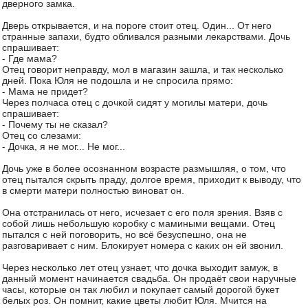
дверного замка.
Дверь открывается, и на пороге стоит отец. Один... От него
странные запахи, будто обливался разными лекарствами. Дочь
спрашивает:
- Где мама?
Отец говорит неправду, мол в магазин зашла, и так несколько
дней. Пока Юля не подошла и не спросила прямо:
- Мама не придет?
Через полчаса отец с дочкой сидят у могилы матери, дочь
спрашивает:
- Почему ты не сказал?
Отец со слезами:
- Дочка, я не мог... Не мог...
Дочь уже в более осознанном возрасте размышляя, о том, что
отец пытался скрыть праду, долгое время, приходит к выводу, что
в смерти матери полностью виноват он.
Она отстранилась от него, исчезает с его поля зрения. Взяв с
собой лишь небольшую коробку с мамиными вещами. Отец
пытался с ней поговорить, но всё безуспешно, она не
разговаривает с ним. Блокирует номера с каких он ей звонил.
Через несколько лет отец узнает, что дочка выходит замуж, в
данный момент начинается свадьба. Он продаёт свои наручные
часы, которые он так любил и покупает самый дорогой букет
белых роз. Он помнит, какие цветы любит Юля. Мчится на