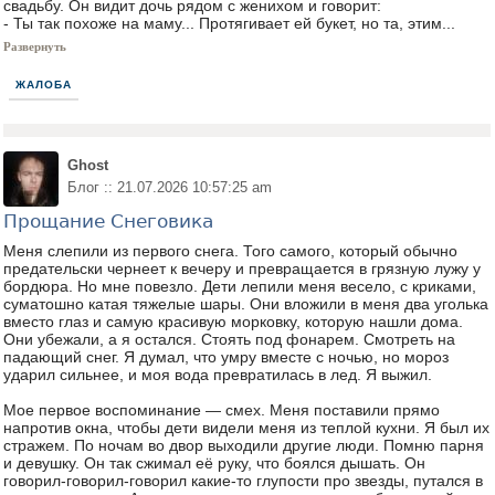
свадьбу. Он видит дочь рядом с женихом и говорит:
- Ты так похоже на маму... Протягивает ей букет, но та, этим...
Развернуть
ЖАЛОБА
Ghost
Блог :: 21.07.2026 10:57:25 am
Прощание Снеговика
Меня слепили из первого снега. Того самого, который обычно
предательски чернеет к вечеру и превращается в грязную лужу у
бордюра. Но мне повезло. Дети лепили меня весело, с криками,
суматошно катая тяжелые шары. Они вложили в меня два уголька
вместо глаз и самую красивую морковку, которую нашли дома.
Они убежали, а я остался. Стоять под фонарем. Смотреть на
падающий снег. Я думал, что умру вместе с ночью, но мороз
ударил сильнее, и моя вода превратилась в лед. Я выжил.
Мое первое воспоминание — смех. Меня поставили прямо
напротив окна, чтобы дети видели меня из теплой кухни. Я был их
стражем. По ночам во двор выходили другие люди. Помню парня
и девушку. Он так сжимал её руку, что боялся дышать. Он
говорил-говорил-говорил какие-то глупости про звезды, путался в