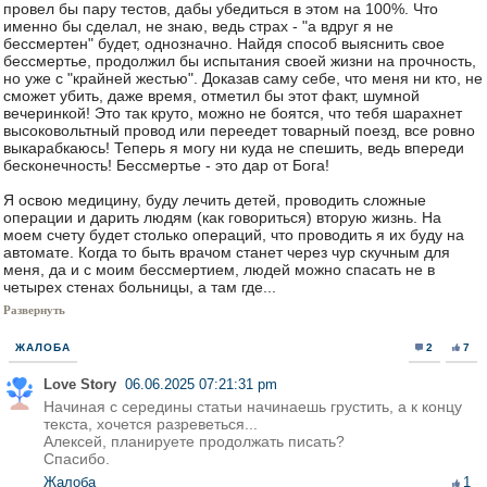
провел бы пару тестов, дабы убедиться в этом на 100%. Что
именно бы сделал, не знаю, ведь страх - "а вдруг я не
бессмертен" будет, однозначно. Найдя способ выяснить свое
бессмертье, продолжил бы испытания своей жизни на прочность,
но уже с "крайней жестью". Доказав саму себе, что меня ни кто, не
сможет убить, даже время, отметил бы этот факт, шумной
вечеринкой! Это так круто, можно не боятся, что тебя шарахнет
высоковольтный провод или переедет товарный поезд, все ровно
выкарабкаюсь! Теперь я могу ни куда не спешить, ведь впереди
бесконечность! Бессмертье - это дар от Бога!
Я освою медицину, буду лечить детей, проводить сложные
операции и дарить людям (как говориться) вторую жизнь. На
моем счету будет столько операций, что проводить я их буду на
автомате. Когда то быть врачом станет через чур скучным для
меня, да и с моим бессмертием, людей можно спасать не в
четырех стенах больницы, а там где...
Развернуть
ЖАЛОБА
2
7
Love Story
06.06.2025 07:21:31 pm
Начиная с середины статьи начинаешь грустить, а к концу
текста, хочется разреветься...
Алексей, планируете продолжать писать?
Спасибо.
Жалоба
1