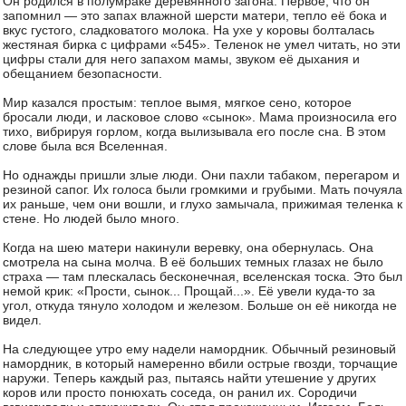
Он родился в полумраке деревянного загона. Первое, что он
запомнил — это запах влажной шерсти матери, тепло её бока и
вкус густого, сладковатого молока. На ухе у коровы болталась
жестяная бирка с цифрами «545». Теленок не умел читать, но эти
цифры стали для него запахом мамы, звуком её дыхания и
обещанием безопасности.
Мир казался простым: теплое вымя, мягкое сено, которое
бросали люди, и ласковое слово «сынок». Мама произносила его
тихо, вибрируя горлом, когда вылизывала его после сна. В этом
слове была вся Вселенная.
Но однажды пришли злые люди. Они пахли табаком, перегаром и
резиной сапог. Их голоса были громкими и грубыми. Мать почуяла
их раньше, чем они вошли, и глухо замычала, прижимая теленка к
стене. Но людей было много.
Когда на шею матери накинули веревку, она обернулась. Она
смотрела на сына молча. В её больших темных глазах не было
страха — там плескалась бесконечная, вселенская тоска. Это был
немой крик: «Прости, сынок... Прощай...». Её увели куда-то за
угол, откуда тянуло холодом и железом. Больше он её никогда не
видел.
На следующее утро ему надели намордник. Обычный резиновый
намордник, в который намеренно вбили острые гвозди, торчащие
наружи. Теперь каждый раз, пытаясь найти утешение у других
коров или просто понюхать соседа, он ранил их. Сородичи