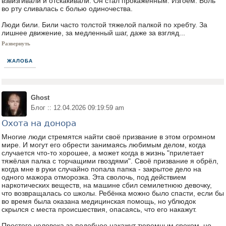
взвизгивали и отскакивали. Он стал прокаженным. Изгоем. Боль
во рту сливалась с болью одиночества.
Люди били. Били часто толстой тяжелой палкой по хребту. За
лишнее движение, за медленный шаг, даже за взгляд...
Развернуть
ЖАЛОБА
Ghost
Блог :: 12.04.2026 09:19:59 am
Охота на донора
Многие люди стремятся найти своё призвание в этом огромном
мире. И могут его обрести занимаясь любимым делом, когда
случается что-то хорошее, а может когда в жизнь "прилетает
тяжёлая палка с торчащими гвоздями". Своё призвание я обрёл,
когда мне в руки случайно попала папка - закрытое дело на
одного мажора отморозка. Эта сволочь, под действием
наркотических веществ, на машине сбил семилетнюю девочку,
что возвращалась со школы. Ребёнка можно было спасти, если бы
во время была оказана медицинская помощь, но ублюдок
скрылся с места происшествия, опасаясь, что его накажут.
Простого человека за подобное накажут тюремным сроком, но