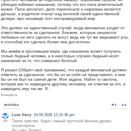
ублюдок избежал наказание, потому что его папа влиятельный
мужик. Папа заплатил, дело переписали и наркоман катается
дальше, а родители плачут над могилой своей единственной
дочери, яро ненавидя этот несправедливый мир.
Это далёко не единственный случай, когда виноватые уходят от
ответственности за сделанное. Близкие, которые лишаются
любимых ни чего сделать не могут, ведь им тут же закрывают рты,
и способов это сделать более чем достаточно.
Мы живём в прогнившем мире, где наказание может получить
только бедный человек, а в некоторых случаях бедный несёт
наказание за то, что совершил богатый.
Я решил (Обрёл своё призвание), что каждый виноватый должен
ответить за сделанное, что бы он из себя не представлял, и кем
бы он не был на самом деле. Моя задача: Найти ту сволочь,
которая как-то навредила другому человеку, не ответив за это, и
навредить ему так же. Я...
Развернуть
ЖАЛОБА
2
3
Love Story
24.04.2026 12:15:36 pm
Такое чувство, будто самый грустный фильм-драму
посмотрела.
До слёз. Браво!