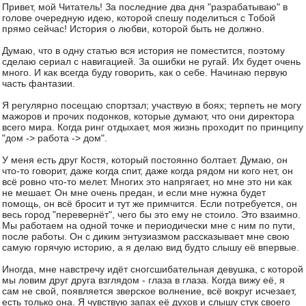
Привет, мой Читатель! За последние два дня "разрабатываю" в
голове очередную идею, которой спешу поделиться с Тобой
прямо сейчас! История о любви, которой быть не должно.
Думаю, что в одну статью вся история не поместится, поэтому
сделаю сериал с навигацией. За ошибки не ругай. Их будет очень
много. И как всегда буду говорить, как о себе. Начинаю первую
часть фантазии.
Я регулярно посещаю спортзал; участвую в боях; терпеть не могу
мажоров и прочих подонков, которые думают, что они директора
всего мира. Когда ринг отдыхает, моя жизнь проходит по принципу
"дом -> работа -> дом".
У меня есть друг Костя, который постоянно болтает. Думаю, он
что-то говорит, даже когда спит, даже когда рядом ни кого нет, он
всё ровно что-то мелет. Многих это напрягает, но мне это ни как
не мешает. Он мне очень предан, и если мне нужна будет
помощь, он всё бросит и тут же примчится. Если потребуется, он
весь город "перевернёт", чего бы это ему не стоило. Это взаимно.
Мы работаем на одной точке и периодически мне с ним по пути,
после работы. Он с диким энтузиазмом рассказывает мне свою
самую горячую историю, а я делаю вид будто слышу её впервые.
Иногда, мне навстречу идёт сногсшибательная девушка, с которой
мы ловим друг друга взглядом - глаза в глаза. Когда вижу её, я
сам не свой, появляется зверское волнение, всё вокруг исчезает,
есть только она. Я чувствую запах её духов и слышу стук своего