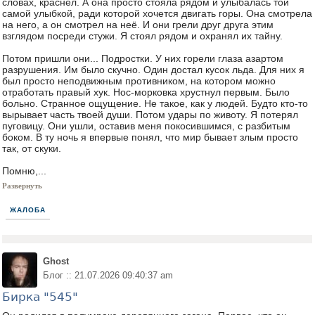
словах, краснел. А она просто стояла рядом и улыбалась той
самой улыбкой, ради которой хочется двигать горы. Она смотрела
на него, а он смотрел на неё. И они грели друг друга этим
взглядом посреди стужи. Я стоял рядом и охранял их тайну.
Потом пришли они... Подростки. У них горели глаза азартом
разрушения. Им было скучно. Один достал кусок льда. Для них я
был просто неподвижным противником, на котором можно
отработать правый хук. Нос-морковка хрустнул первым. Было
больно. Странное ощущение. Не такое, как у людей. Будто кто-то
вырывает часть твоей души. Потом удары по животу. Я потерял
пуговицу. Они ушли, оставив меня покосившимся, с разбитым
боком. В ту ночь я впервые понял, что мир бывает злым просто
так, от скуки.
Помню,...
Развернуть
ЖАЛОБА
Ghost
Блог :: 21.07.2026 09:40:37 am
Бирка "545"