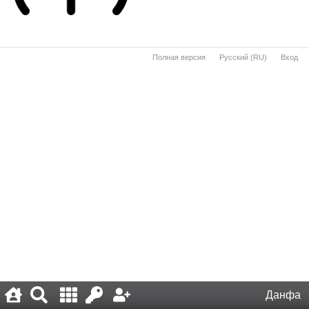
Полная версия
·
Русский (RU)
·
Вход
·
Данфа