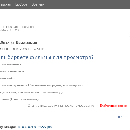
терская
LibCode
Все теги
тво Russian Federation
я
Март 19, 2001
Айкас
Киномания
прос :: 15.10.2020 10:13:38 pm
 выбираете фильмы для просмотра?
етам знакомых.
вам в интернете.
ный выбор.
етам кинокритиков (Различным наградам, номинациям).
идет в кино, или показывают по телевизору.
риант (Ответ в комменте).
Статистика доступна после голосования
Публичный опрос
1
dy Krueger
15.03.2021 07:36:27 pm