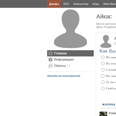
Данфа
EDC
Компьютер
Игры
Web Мас
Айкас
Место жительс
День Рождени
О
Как Вы
Главная
По сов
Информация
По отзы
Опросы
| 1
Случай
Жалоба на пользователя
По сов
То что 
Свой ва
ЖАЛОБА
Fred