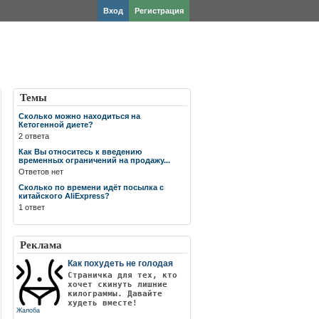
Вход
Регистрация
Темы
Сколько можно находиться на
Кетогенной диете?
2 ответа
Как Вы относитесь к введению
временных ограничений на продажу...
Ответов нет
Сколько по времени идёт посылка с
китайского AliExpress?
1 ответ
Реклама
Как похудеть не голодая
Страничка для тех, кто
хочет скинуть лишние
килограммы. Давайте
худеть вместе!
Жалоба