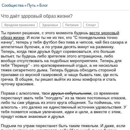
Сообщества
»
Путь
»
Блог
Что даёт здоровый образ жизни?
Вредная привычка
Здоровье
Питание
Спорт
Ты принял решение, с этого момента будешь
вести здоровый
образ жизни
. И если ты не из тех, кто "С понедельника точно
начну", теперь у тебя футбол без пива и чипсов, чай без сахара и
аппетитных булочек, а по утрам десять минут на разминку.
Теперь, когда твои друзья будут соревноваться, кто больше
выпьет, ты будешь либо зрителем этого аттракциона, либо
вообще отсутствовать на подобных мероприятиях. Теперь для
тебя "Перекур" - это кратковременный отдых, а не несколько
тяжек сигаретного дыма. Теперь будешь обходить стороной
прилавки со вкусной газировкой, и чаще бывать там, где есть
гречка. В общем, ты решил выйти из зоны комфорта и стать
чуточку красивее.
Порвав с алкоголем, твои
друзья собутыльники
, со временем
перестанут звать тебя "погудеть" из за твоих постоянных отказов,
либо ты сам уйдешь из этого круга общения. Ты поймешь, что
алкоголь - это далеко не единственный источник удовольствия. У
тебя появятся новые увлечения, идеи и цели, а вместе с этим,
придут новые знакомые и друзья.
Подъем по утрам перестанет быть таким тяжелым. И даже, если