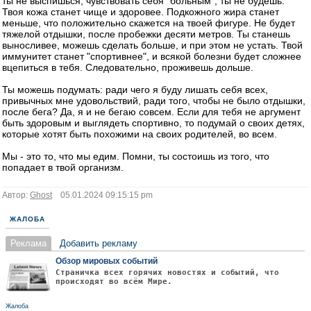
ты не выспишься, чувствовать себя "больным", ты не будешь.
Твоя кожа станет чище и здоровее. Подкожного жира станет
меньше, что положительно скажется на твоей фигуре. Не будет
тяжелой отдышки, после пробежки десяти метров. Ты станешь
выносливее, можешь сделать больше, и при этом не устать. Твой
иммунитет станет "спортивнее", и всякой болезни будет сложнее
вцепиться в тебя. Следовательно, проживешь дольше.
Ты можешь подумать: ради чего я буду лишать себя всех,
привычных мне удовольствий, ради того, чтобы не было отдышки,
после бега? Да, я и не бегаю совсем. Если для тебя не аргумент
быть здоровым и выглядеть спортивно, то подумай о своих детях,
которые хотят быть похожими на своих родителей, во всем.
Мы - это то, что мы едим. Помни, ты состоишь из того, что
попадает в твой организм.
Автор:
Ghost
05.01.2024 09:15:15 pm
ЖАЛОБА
Реклама
Добавить рекламу
Обзор мировых событий
Страничка всех горячих новостях и событий, что
происходят во всём Мире.
Жалоба