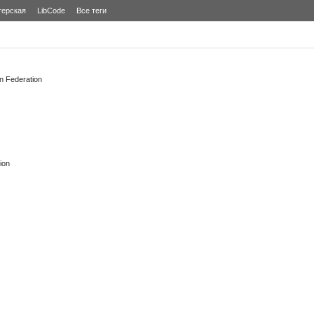
терская
LibCode
Все теги
 Federation
ion