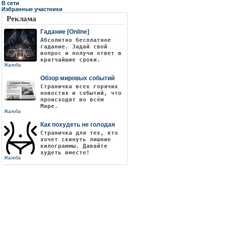
В сети
Избранные участники
Реклама
Гадание [Online]
Абсолютно бесплатное
гадание. Задай свой
вопрос и получи ответ в
кратчайшие сроки.
Жалоба
Обзор мировых событий
Страничка всех горячих
новостях и событий, что
происходят во всём
Мире.
Жалоба
Как похудеть не голодая
Страничка для тех, кто
хочет скинуть лишние
килограммы. Давайте
худеть вместе!
Жалоба