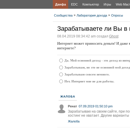
Данфа
EDC
Компьютер
Игры
Web Мас
»
»
Сообщества
Лаборатория дохода
Опросы
Зарабатываете ли Вы в 
08.04.2019 08:34:42 am создал
Ghost
Интернет может приносить деньги! И даже 
интернете?
Да. Мой основной доход - это доход из инте
Зарабатываю, но это не основной мой доход
Зарабатываю совсем немного.
Нет. Интернет мне не для работы.
ЖАЛОБА
Ренат
07.09.2019 01:50:10 pm
Зарабатываю на своем сайте, при по
хостинг не хватает. Другие варианты
Жалоба