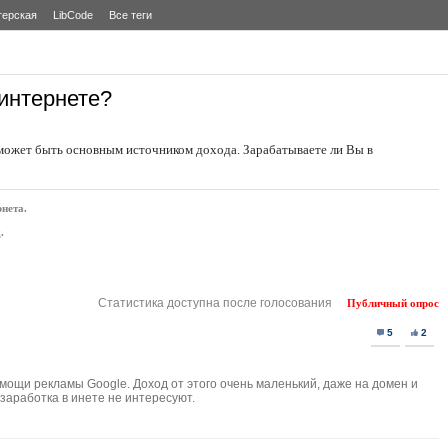
терская
LibCode
Все теги
интернете?
может быть основным источником дохода. Зарабатываете ли Вы в
рнета.
.
Статистика доступна после голосования
Публичный опрос
5
2
мощи рекламы Google. Доход от этого очень маленький, даже на домен и
 заработка в инете не интересуют.