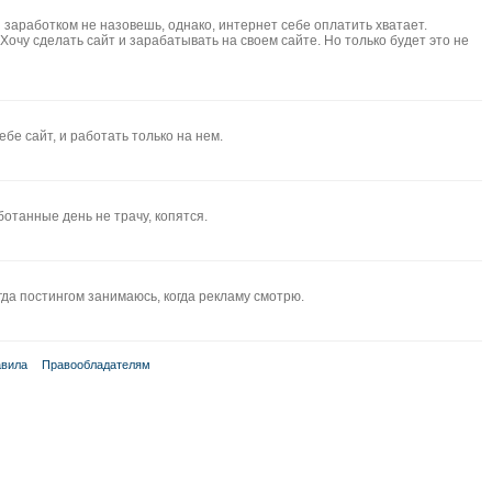
и заработком не назовешь, однако, интернет себе оплатить хватает.
очу сделать сайт и зарабатывать на своем сайте. Но только будет это не
ебе сайт, и работать только на нем.
ботанные день не трачу, копятся.
гда постингом занимаюсь, когда рекламу смотрю.
вила
Правообладателям