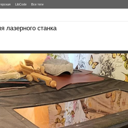
терская
LibCode
Все теги
ля лазерного станка