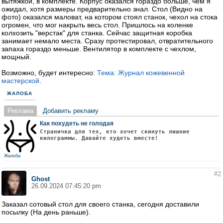
вытяжкой, в комплекте. Корпус оказался гораздо больше, чем я
ожидал, хотя размеры предварительно знал. Стол (Видно на
фото) оказался маловат, на котором стоял станок, чехол на стока
огромен, что мог накрыть весь стол. Пришлось на коленке
колхозить "верстак" для станка. Сейчас защитная коробка
занимает немало места. Сразу протестировал, отвратительного
запаха гораздо меньше. Вентилятор в комплекте с чехлом,
мощный.
Возможно, будет интересно:
Тема: Журнал кожевенной
мастерской
.
ЖАЛОБА
Реклама
Добавить рекламу
Как похудеть не голодая
Страничка для тех, кто хочет скинуть лишние
килограммы. Давайте худеть вместе!
Жалоба
#2
Ghost
26.09.2024 07:45:20 pm
Заказал сотовый стол для своего станка, сегодня доставили
посылку (На день раньше).