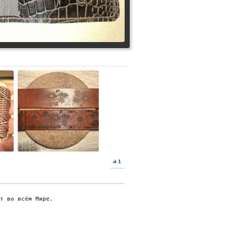
1
ят во всём Мире.