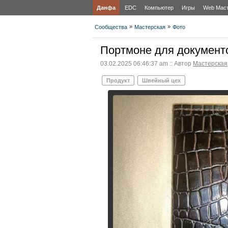
Данфа
EDC
Компьютер
Игры
Web Мас
»
»
Сообщества
Мастерская
Фото
Портмоне для документо
03.02.2025 06:46:37 am :: Автор
Мастерская
Продукт
Швейный цех