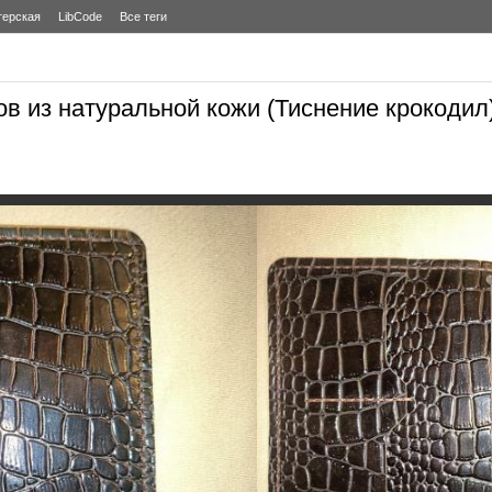
терская
LibCode
Все теги
в из натуральной кожи (Тиснение крокодил