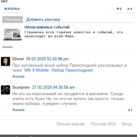
нет.
ЖАЛОБА
2
4
Реклама
Добавить рекламу
Обзор мировых событий
Страничка всех горячих новостях и событий, что
происходят во всём Мире.
Жалоба
Ghost
26.02.2018 01:43:08 pm
Про купленный мной набор Преисподней рассказывал в
теме:
MK X Mobile: Набор Преисподней
.
Жалоба
Scorpion
27.02.2018 04:30:58 am
Ни кто из персонажей не продаётся в магазине. Среди
элиты есть Куан Чи, но его не купить так просто, только
через наборы, в редких случаях.
Жалоба
1
Полная версия
·
Русский (RU)
·
Вход
·