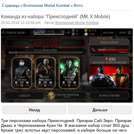
Страницы
»
Вселенная Mortal Kombat
»
Фото
Команда из набора "Преисподней" (MK X Mobile)
26.02.2018 12:16:50 pm :: Автор
Вселенная Mortal Kombat
Назад
Дальше
Три персонажа набора Преисподней: Призрак Саб-Зиро, Призрак
Джакс и Чернокнижник Куан Чи. В магазине набор стоит 850 душ.
Кроме трех золотых карт персонажей, в наборе больше ни чего