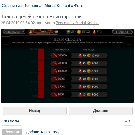
Страницы
»
Вселенная Mortal Kombat
»
Фото
Талица целей сезона Воин фракции
28.04.2019 08:54:02 am :: Автор
Вселенная Mortal Kombat
Назад
Дальше
ЖАЛОБА
3
Реклама
Добавить рекламу