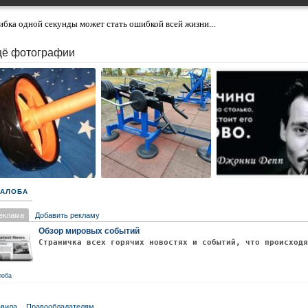
бка одной секунды может стать ошибкой всей жизни...
ё фотографии
АЛОБА
еклама
Добавить рекламу
Обзор мировых событий
Страничка всех горячих новостях и событий, что происход
лоба
вила
Правообладателям