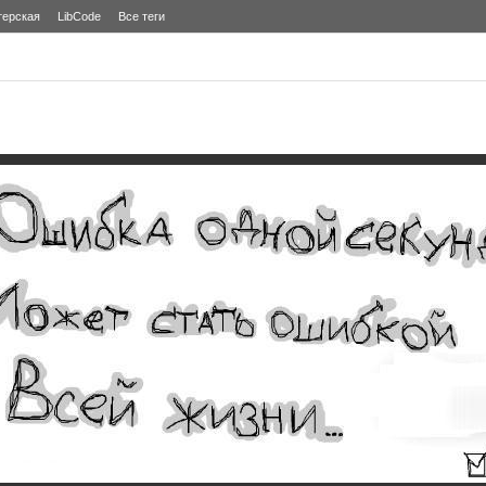
терская
LibCode
Все теги