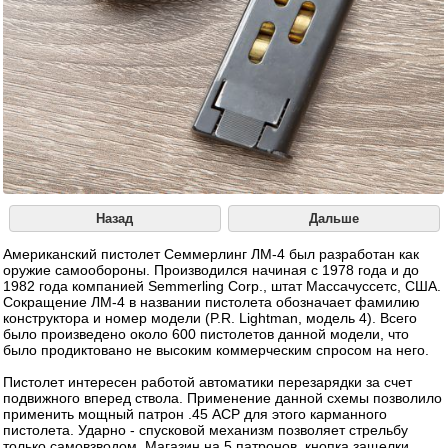
Назад
Дальше
Американский пистолет Семмерлинг ЛМ-4 был разработан как
оружие самообороны. Производился начиная с 1978 года и до
1982 года компанией Semmerling Corp., штат Массачуссетс, США.
Сокращение ЛМ-4 в названии пистолета обозначает фамилию
конструктора и номер модели (P.R. Lightman, модель 4). Всего
было произведено около 600 пистолетов данной модели, что
было продиктовано не высоким коммерческим спросом на него.
Пистолет интересен работой автоматики перезарядки за счет
подвижного вперед ствола. Применение данной схемы позволило
применить мощный патрон .45 ACP для этого карманного
пистолета. Ударно - спусковой механизм позволяет стрельбу
только самовзводом. Магазин на 5 патронов, кнопка защелки