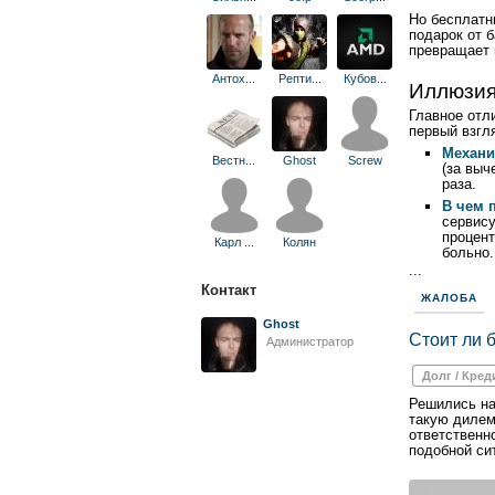
Но бесплатн
подарок от 
превращает 
Антох
...
Репти
...
Кубов
...
Иллюзия
Главное отл
первый взгл
Механи
Вестн
...
Ghost
Screw
(за выч
раза.
В чем 
сервису
процент
Карл
...
Колян
больно.
...
Контакт
ЖАЛОБА
Ghost
Стоит ли б
Администратор
Долг / Кред
Решились на
такую дилем
ответственн
подобной си