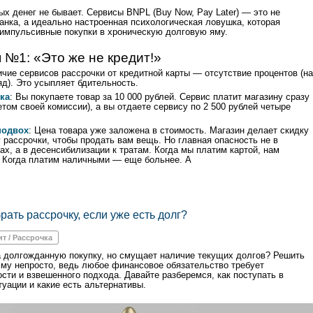
ых денег не бывает. Сервисы BNPL (Buy Now, Pay Later) — это не
банка, а идеально настроенная психологическая ловушка, которая
импульсивные покупки в хроническую долговую яму.
 №1: «Это же не кредит!»
ичие сервисов рассрочки от кредитной карты — отсутствие процентов (на
яд). Это усыпляет бдительность.
ка
: Вы покупаете товар за 10 000 рублей. Сервис платит магазину сразу
етом своей комиссии), а вы отдаете сервису по 2 500 рублей четыре
подвох
: Цена товара уже заложена в стоимость. Магазин делает скидку
 рассрочки, чтобы продать вам вещь. Но главная опасность не в
ах, а в десенсибилизации к тратам. Когда мы платим картой, нам
 Когда платим наличными — еще больнее. А
рать рассрочку, если уже есть долг?
ит / Рассрочка
 долгожданную покупку, но смущает наличие текущих долгов? Решить
му непросто, ведь любое финансовое обязательство требует
ости и взвешенного подхода. Давайте разберемся, как поступать в
туации и какие есть альтернативы.