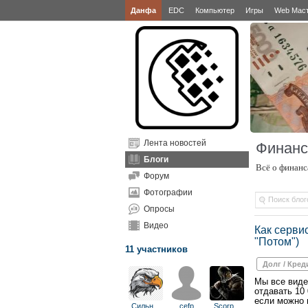
Данфа
EDC
Компьютер
Игры
Web Мас
Лента новостей
Финан
Блоги
Всё о финанс
Форум
Фотографии
Опросы
Видео
Как серви
"Потом")
11 участников
Долг / Кред
Мы все виде
отдавать 10
если можно 
Сильн
...
cefp
Scorp
...