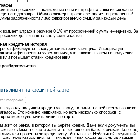
трафы
едствие просрочки — начисление пени и штрафных санкций согласно
едитного договора. Обычно размер штрафа составляет определенный
суммы задолженности либо фиксированную сумму за каждый день
к взимает штраф в размере 0,1% от просроченной суммы ежедневно. За
просрочки долг значительно увеличивается.
ная кредитная история
рочка фиксируется в кредитной истории заемщика. Информация
банкам и финансовым учреждениям, что снижает шансы на получение
в или повышает ставки кредитования.
 разбирательства
чить лимит на кредитной карте
ит / Рассрочка
т, когда мы получаем кредитную карту, то лимит по ней несколько ниже,
галось. Это конечно неприятно, но есть несколько способов, с
орых можно увеличить лимит по карте.
ависит от банка, в котором вы берёте кредит. Даже если документы вы
аковые. Лимит по карте зависит от склонности банка к рискам. Конечно,
 лимите и проценты за кредит могут быть выше. Небольшой кредитный
 быть из-за разных причин. Например, у вас может не быть на данный