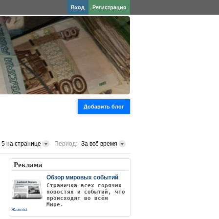
Вход
Регистрация
Добавить блог
5 на странице
Период:
За всё время
Реклама
Обзор мировых событий
Страничка всех горячих
новостях и событий, что
происходят во всём
Мире.
Жалоба