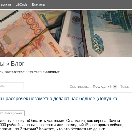
терская
LibCode
Все теги
сы
»
Блог
ах, как электронных так и наличных.
Сортировка:
Последний
Показ:
сы рассрочек незаметно делают нас беднее (Ловушка
ит / Рассрочка
ли эту кнопку: «Оплатить частями». Она манит, как сирена. Зачем
 000 рублей за новые кроссовки или последний iPhone прямо сейчас,
платить по 2 тысячи? Кажется, что это бесплатные деньги.