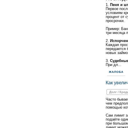
1.
Пеня и ш
Первое посл
условиям кр
процент от 
просрочки.
Пример: Бан
три месяца 
2.
Испорчен
Каждая прос
передается 
новых займо
3.
Судебные
При дл...
ЖАЛОБА
Как увели
Долг / Кред
Часто бывае
чем предпола
помощью кот
Сам лимит з
подаёте один
при большом
лимит может