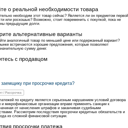
те о реальной необходимости товара
тельно необходим этот товар сейчас? Является ли он предметом перво
ти или роскошью? Возможно, стоит повременить с покупкой, пока не
ны предыдущие долги.
рите альтернативные варианты
йти аналогичный товар по меньшей цене или подержанный вариант?
рынке встречаются хорошие предложения, которые позволяют
значительную сумму денег.
итесь с продавцом
т заемщику при просрочке кредита?
ит / Рассрочка
латежей по кредиту является серьезным нарушением условий договора
и и микрофинансовые организации вправе применять санкции к
начиная от начисления штрафов и заканчивая судебными
ствами. Рассмотрим последствия просрочки кредитных обязательств и
ода из сложной финансовой ситуации.
твия просрочки платежа