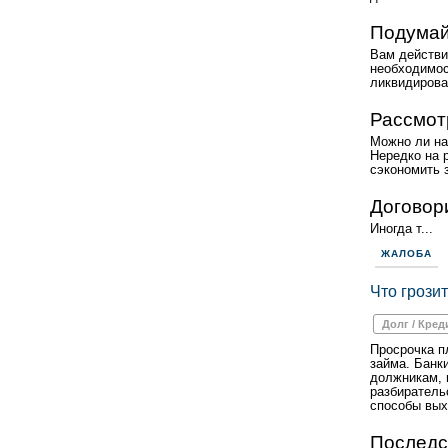
Подумай
Вам действи
необходимос
ликвидирова
Рассмот
Можно ли на
Нередко на 
сэкономить 
Договор
Иногда т...
ЖАЛОБА
Что грози
Долг / Кред
Просрочка п
займа. Банк
должникам, 
разбиратель
способы вых
Последс