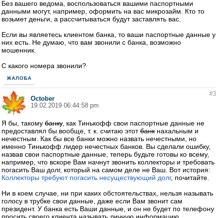
Без вашего ведома, воспользоваться вашими паспортными
данными могут, например, оформить на вас микрозайм. Кто то
возьмет деньги, а рассчитываться будут заставлять вас.
Если вы являетесь клиентом банка, то ваши паспортные данные у
них есть. Не думаю, что вам звонили с банка, возможно
мошенник.
С какого номера звонили?
ЖАЛОБА
#3
October
19.02.2019 06:44:58 pm
Я бы, такому
банку
, как Тинькофф свои паспортные данные не
предоставлял бы вообще, т. к. считаю этот
банк
нахальным и
нечестным. Как бы все банки можно назвать нечестными, но
именно Тинькофф лидер нечестных банков. Вы сделали ошибку,
назвав свои паспортные данные, теперь будьте готовы ко всему,
например, что вскоре Вам начнут звонить коллекторы и требовать
погасить Ваш долг, который на самом деле не Ваш. Вот история:
Коллекторы требуют погасить несуществующий долг
, почитайте.
Ни в коем случае, ни при каких обстоятельствах, нельзя называть
голосу в трубке свои данные, даже если Вам звонит сам
президент. У банка есть Ваши данные, и он не будет по телефону
просить своего клиента называть личную информацию.